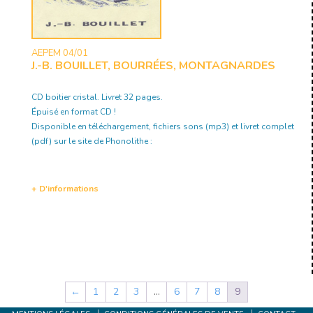
AEPEM 04/01
J.-B. BOUILLET, BOURRÉES, MONTAGNARDES
CD boitier cristal. Livret 32 pages.
Épuisé en format CD !
Disponible en téléchargement, fichiers sons (mp3) et livret complet
(pdf) sur le site de Phonolithe :
+ D'informations
←
1
2
3
…
6
7
8
9