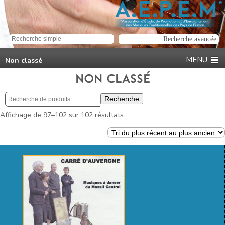
Non classé
NON CLASSÉ
Recherche
Recherche
pour :
Trié
Affichage de 97–102 sur 102 résultats
du
plus
récent
au
plus
ancien