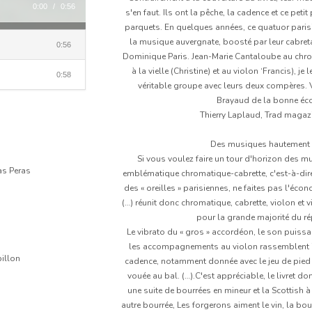
0:00
/
0:56
s'en faut. Ils ont la pêche, la cadence et ce peti
parquets. En quelques années, ce quatuor parisi
la musique auvergnate, boosté par leur cabreta
0:56
Dominique Paris. Jean-Marie Cantaloube au chrom
à la vielle (Christine) et au violon ‘Francis), 
0:58
véritable groupe avec leurs deux compères. 
Brayaud de la bonne écol
Thierry Laplaud, Trad maga
Des musiques hautement c
Si vous voulez faire un tour d'horizon des m
as Peras
emblématique chromatique-cabrette, c'est-à-dire
des « oreilles » parisiennes, ne faites pas l'éc
(…) réunit donc chromatique, cabrette, violon et 
pour la grande majorité du ré
Le vibrato du « gros » accordéon, le son puissant
les accompagnements au violon rassemblent i
pillon
cadence, notamment donnée avec le jeu de pied pe
vouée au bal. (…).C'est appréciable, le livret 
une suite de bourrées en mineur et la Scottish à
autre bourrée, Les forgerons aiment le vin, la b