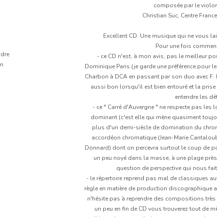
composée par le violon
Christian Suc, Centre Franc
Excellent CD. Une musique qui ne vous lai
Pour une fois commenço
adre
- ce CD n'est, à mon avis, pas le meilleur po
in
Dominique Paris (je garde une préférence pour le
Charbon à DCA en passant par son duo avec F. Laz
aussi bon lorsqu'il est bien entouré et la pri
entendre les dé
- ce " Carré d'Auvergne " ne respecte pas les 
dominant (c'est elle qui mène quasiment toujou
plus d'un demi-siècle de domination du chrom
accordéon chromatique (Jean-Marie Cantaloube)
Donnard) dont on percevra surtout le coup de poi
un peu noyé dans la masse, à une plage près…
question de perspective qui nous fait
- le répertoire reprend pas mal de classiques au
règle en matière de production discographique 
n'hésite pas à reprendre des compositions très 
un peu en fin de CD vous trouverez tout de m