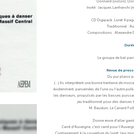
Donnard (violon), Domi
Invité : Jacques Lanfranchi 
CD Digipack. Livret 4 pag
Traditionnel : A
Compositions : Alexandre D
Duré
Le groupe de bal pari
Revue de press
Du pur plaisir 
(…) Ils interprètent une bonne trentaine de morc
évidemment, parsemées de l'une ou l'autre polka
les danseurs, propulsés par les basses puissant
jeu traditionnel pour des danses t
M. Bauduin, Le Canard Fol
a
Donne envie d'aller gamb
Carré d'Auvergne, c'est carré pour l'Auvergn
Contrairement à la couverture du livret, leur mu