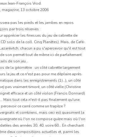
eux Jean-François Vrod.
e, magazine, 13 octobre 2006
ssera pas les pieds et les jambes en repos
ns par trois réserves :
ur apprécier les finesses du jeu de cabrette de
 CD solo de la coll. Cinq Planètes). Mais, de Café-
arévitch, chacun a pu s'apercevoir qu'il est tout
se de son permet tout de même ici de parfaitement
tails de son jeu…
lois de la géométrie : un côté cabrette largement
rs le jeu et ce n'est pas pour me déplaire après
atique dans les enregistrements (1)…), un côté
 pas vraiment timoré, un côté vielle (Christine
gnet efficace et un côté violon (Francis Donnard)
 Mais tout cela n'est-il pas finalement qu'une
 percevoir ce carré comme un trapèze ?
vergnats et corréziens, mais ceci est quasiment la
auvergnate où l'on ne compose guère mais où l'on
datées des années 30, 40, voire 60… En cherchant
ême deux compositions actuelles et, parmi les