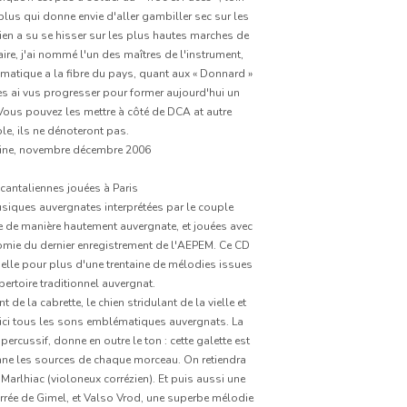
t plus qui donne envie d'aller gambiller sec sur les
en a su se hisser sur les plus hautes marches de
ire, j'ai nommé l'un des maîtres de l'instrument,
atique a la fibre du pays, quant aux « Donnard »
je les ai vus progresser pour former aujourd'hui un
Vous pouvez les mettre à côté de DCA at autre
e, ils ne dénoteront pas.
zine, novembre décembre 2006
antaliennes jouées à Paris
usiques auvergnates interprétées par le couple
 de manière hautement auvergnate, et jouées avec
onomie du dernier enregistrement de l'AEPEM. Ce CD
vielle pour plus d'une trentaine de mélodies issues
pertoire traditionnel auvergnat.
 de la cabrette, le chien stridulant de la vielle et
ci tous les sons emblématiques auvergnats. La
rcussif, donne en outre le ton : cette galette est
donne les sources de chaque morceau. On retiendra
 Marlhiac (violoneux corrézien). Et puis aussi une
ourrée de Gimel, et Valso Vrod, une superbe mélodie