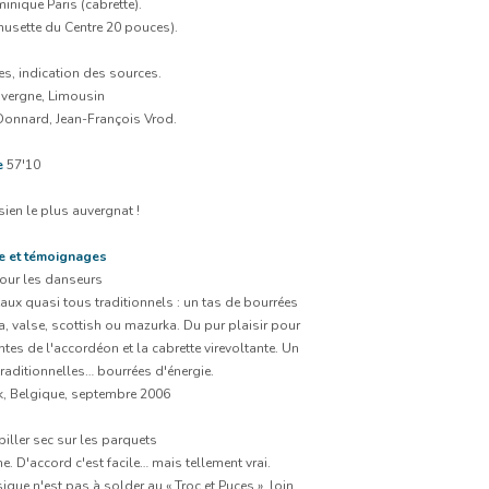
nique Paris (cabrette).
(musette du Centre 20 pouces).
es, indication des sources.
uvergne, Limousin
onnard, Jean-François Vrod.
e
57'10
sien le plus auvergnat !
e et témoignages
pour les danseurs
eaux quasi tous traditionnels : un tas de bourrées
, valse, scottish ou mazurka. Du pur plaisir pour
es de l'accordéon et la cabrette virevoltante. Un
raditionnelles… bourrées d'énergie.
k, Belgique, septembre 2006
iller sec sur les parquets
e. D'accord c'est facile… mais tellement vrai.
sique n'est pas à solder au « Troc et Puces », loin