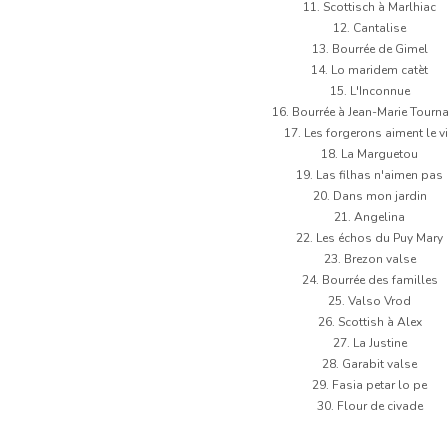
11. Scottisch à Marlhiac
12. Cantalise
13. Bourrée de Gimel
14. Lo maridem catèt
15. L'Inconnue
16. Bourrée à Jean-Marie Tourn
17. Les forgerons aiment le v
18. La Marguetou
19. Las filhas n'aimen pas
20. Dans mon jardin
21. Angelina
22. Les échos du Puy Mary
23. Brezon valse
24. Bourrée des familles
25. Valso Vrod
26. Scottish à Alex
27. La Justine
28. Garabit valse
29. Fasia petar lo pe
30. Flour de civade