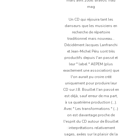
mars avril 2006. Bravos Trad
mag
Un CD qui réjouira tant les
danseurs que les musiciens en
recherche de répertoire
traditionnel mais nouveau…
Décidément Jacques Lanfranchi
et Jean-Michel Péru sont très
productifs depuis l'an passé et
leur " label " AEPEM (plus
exactement une association) que
l'on aurait pu croire créé
uniquement pour produire leur
CD sur J.B. Bouillet l'an passé en
est déjà, sauf erreur de ma part,
à sa quatrième production (…).
Avec " Les transformations " (…)
on est davantage proche de
l'esprit du CD autour de Bouillet
: interprétations relativement
sages, axées sur le plaisir de la