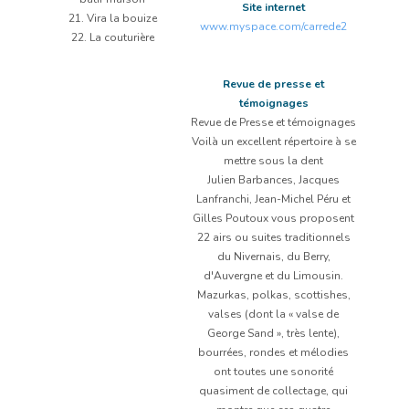
Site internet
21. Vira la bouize
www.myspace.com/carrede2
22. La couturière
Revue de presse et
témoignages
Revue de Presse et témoignages
Voilà un excellent répertoire à se
mettre sous la dent
Julien Barbances, Jacques
Lanfranchi, Jean-Michel Péru et
Gilles Poutoux vous proposent
22 airs ou suites traditionnels
du Nivernais, du Berry,
d'Auvergne et du Limousin.
Mazurkas, polkas, scottishes,
valses (dont la « valse de
George Sand », très lente),
bourrées, rondes et mélodies
ont toutes une sonorité
quasiment de collectage, qui