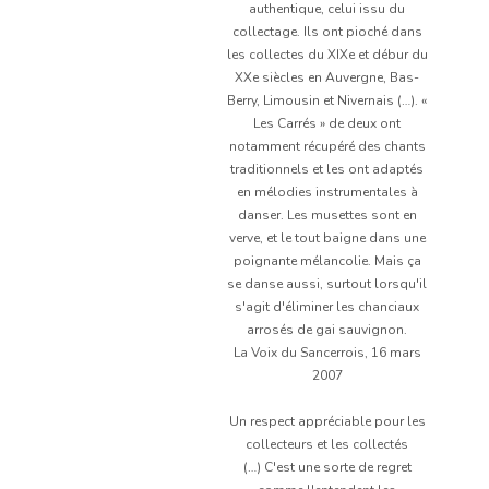
authentique, celui issu du
collectage. Ils ont pioché dans
les collectes du XIXe et débur du
XXe siècles en Auvergne, Bas-
Berry, Limousin et Nivernais (…). «
Les Carrés » de deux ont
notamment récupéré des chants
traditionnels et les ont adaptés
en mélodies instrumentales à
danser. Les musettes sont en
verve, et le tout baigne dans une
poignante mélancolie. Mais ça
se danse aussi, surtout lorsqu'il
s'agit d'éliminer les chanciaux
arrosés de gai sauvignon.
La Voix du Sancerrois, 16 mars
2007
Un respect appréciable pour les
collecteurs et les collectés
(…) C'est une sorte de regret