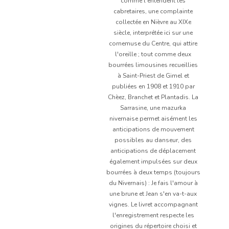
comme l'entendent les
cabretaires, une complainte
collectée en Nièvre au XIXe
siècle, interprétée ici sur une
cornemuse du Centre, qui attire
l'oreille ; tout comme deux
bourrées limousines recueillies
à Saint-Priest de Gimel et
publiées en 1908 et 1910 par
Chèez, Branchet et Plantadis. La
Sarrasine, une mazurka
nivernaise permet aisément les
anticipations de mouvement
possibles au danseur, des
anticipations de déplacement
également impulsées sur deux
bourrées à deux temps (toujours
du Nivernais) : Je fais l'amour à
une brune et Jean s'en va-t-aux
vignes. Le livret accompagnant
l'enregistrement respecte les
origines du répertoire choisi et