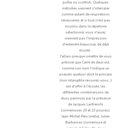
polka ou scottish. Quelques
mélodies viennent s'intercaler
comme autant de respirations
nécessaires et si tout n'est pas
inconnu dans le répertoire
sélectionné, vous n'aurez
vraiment pas l'impression
d'entendre beaucoup de déjà
écouté…
J'allais presque omettre de vous
préciser que Carré de deux est,
comme son nom l'indique un
pseudo quatuor dont le principe
(non intangible rassurez-vous…)
est d'offrir à l'écoute, les
différentes combinaisons de
duos permises par la présence
de Jacques Lanfranchi
(cornemuses 20 et 23 pouces),
Jean-Michel Péru (vielle), Julien
Barbances (cornemuse et