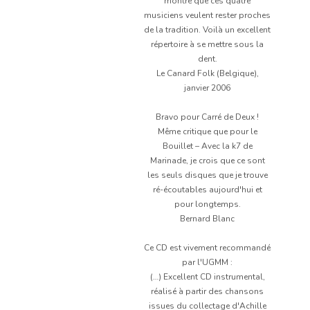
montre que ces quatre
musiciens veulent rester proches
de la tradition. Voilà un excellent
répertoire à se mettre sous la
dent.
Le Canard Folk (Belgique),
janvier 2006
Bravo pour Carré de Deux !
Même critique que pour le
Bouillet – Avec la k7 de
Marinade, je crois que ce sont
les seuls disques que je trouve
ré-écoutables aujourd'hui et
pour longtemps.
Bernard Blanc
Ce CD est vivement recommandé
par l'UGMM :
(…) Excellent CD instrumental,
réalisé à partir des chansons
issues du collectage d'Achille