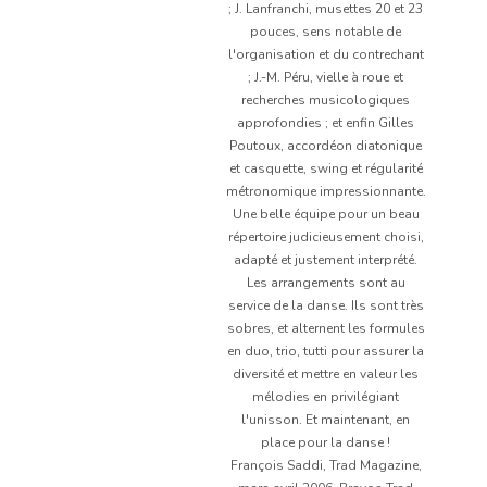
; J. Lanfranchi, musettes 20 et 23
pouces, sens notable de
l'organisation et du contrechant
; J.-M. Péru, vielle à roue et
recherches musicologiques
approfondies ; et enfin Gilles
Poutoux, accordéon diatonique
et casquette, swing et régularité
métronomique impressionnante.
Une belle équipe pour un beau
répertoire judicieusement choisi,
adapté et justement interprété.
Les arrangements sont au
service de la danse. Ils sont très
sobres, et alternent les formules
en duo, trio, tutti pour assurer la
diversité et mettre en valeur les
mélodies en privilégiant
l'unisson. Et maintenant, en
place pour la danse !
François Saddi, Trad Magazine,