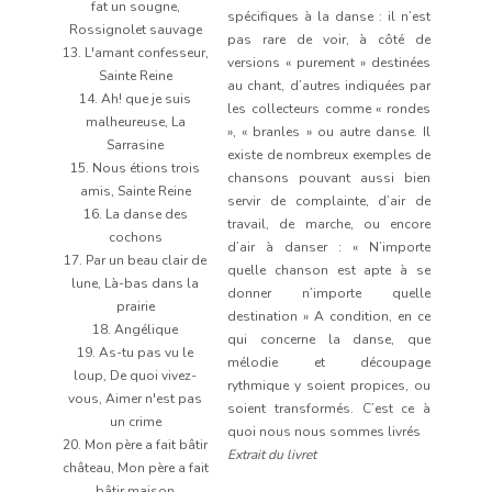
fat un sougne,
spécifiques à la danse : il n’est
Rossignolet sauvage
pas rare de voir, à côté de
13. L'amant confesseur,
versions « purement » destinées
Sainte Reine
au chant, d’autres indiquées par
14. Ah! que je suis
les collecteurs comme « rondes
malheureuse, La
», « branles » ou autre danse. Il
Sarrasine
existe de nombreux exemples de
15. Nous étions trois
chansons pouvant aussi bien
amis, Sainte Reine
servir de complainte, d’air de
16. La danse des
travail, de marche, ou encore
cochons
d’air à danser : « N’importe
17. Par un beau clair de
quelle chanson est apte à se
lune, Là-bas dans la
donner n’importe quelle
prairie
destination » A condition, en ce
18. Angélique
qui concerne la danse, que
19. As-tu pas vu le
mélodie et découpage
loup, De quoi vivez-
rythmique y soient propices, ou
vous, Aimer n'est pas
soient transformés. C’est ce à
un crime
quoi nous nous sommes livrés
20. Mon père a fait bâtir
Extrait du livret
château, Mon père a fait
bâtir maison