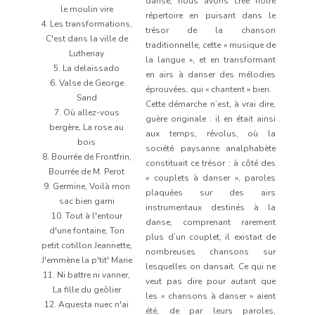
danse, nous avons créé notre
le moulin vire
répertoire en puisant dans le
4. Les transformations,
trésor de la chanson
C'est dans la ville de
traditionnelle, cette « musique de
Luthenay
la langue », et en transformant
5. La delaïssado
en airs à danser des mélodies
6. Valse de George
éprouvées, qui « chantent » bien.
Sand
Cette démarche n’est, à vrai dire,
7. Où allez-vous
guère originale : il en était ainsi
bergère, La rose au
aux temps, révolus, où la
bois
société paysanne analphabète
8. Bourrée de Frontfrin,
constituait ce trésor : à côté des
Bourrée de M. Perot
« couplets à danser », paroles
9. Germine, Voilà mon
plaquées sur des airs
sac bien garni
instrumentaux destinés à la
10. Tout à l'entour
danse, comprenant rarement
d'une fontaine, Ton
plus d’un couplet, il existait de
petit cotillon Jeannette,
nombreuses chansons sur
J'emmène la p'tit' Marie
lesquelles on dansait. Ce qui ne
11. Ni battre ni vanner,
veut pas dire pour autant que
La fille du geôlier
les « chansons à danser » aient
12. Aquesta nuec n'ai
été, de par leurs paroles,