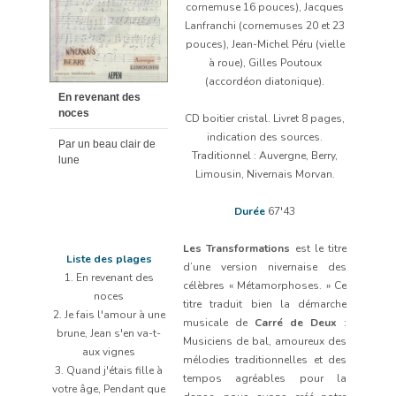
cornemuse 16 pouces), Jacques
Lanfranchi (cornemuses 20 et 23
pouces), Jean-Michel Péru (vielle
0:00
/
1:18
à roue), Gilles Poutoux
(accordéon diatonique).
En revenant des
noces
CD boitier cristal. Livret 8 pages,
indication des sources.
Par un beau clair de
Traditionnel : Auvergne, Berry,
lune
Limousin, Nivernais Morvan.
Durée
67'43
Les Transformations
est le titre
Liste des plages
d’une version nivernaise des
1. En revenant des
célèbres « Métamorphoses. » Ce
noces
titre traduit bien la démarche
2. Je fais l'amour à une
musicale de
Carré de Deux
:
brune, Jean s'en va-t-
Musiciens de bal, amoureux des
aux vignes
mélodies traditionnelles et des
3. Quand j'étais fille à
tempos agréables pour la
votre âge, Pendant que