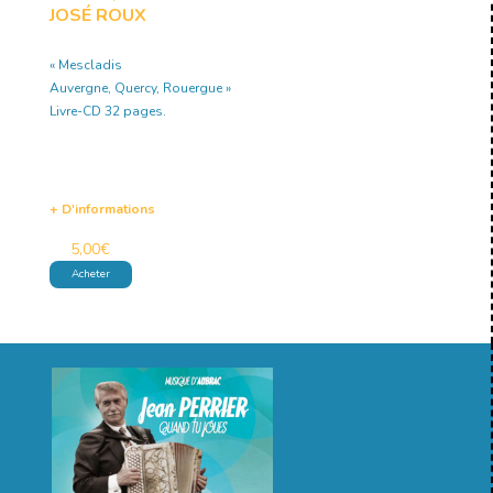
JOSÉ ROUX
« Mescladis
Auvergne, Quercy, Rouergue »
Livre-CD 32 pages.
+ D'informations
5,00
€
Acheter