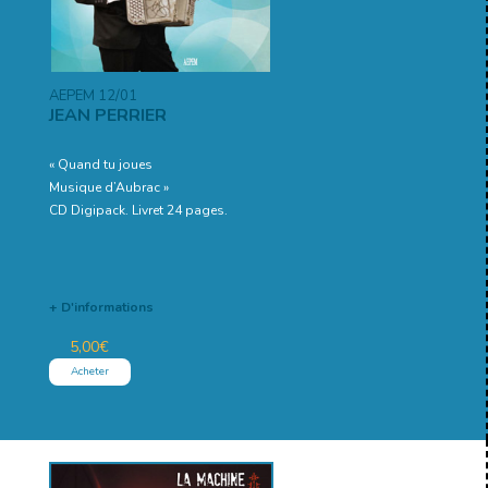
AEPEM 12/01
JEAN PERRIER
« Quand tu joues
Musique d’Aubrac »
CD Digipack. Livret 24 pages.
+ D'informations
5,00
€
Acheter