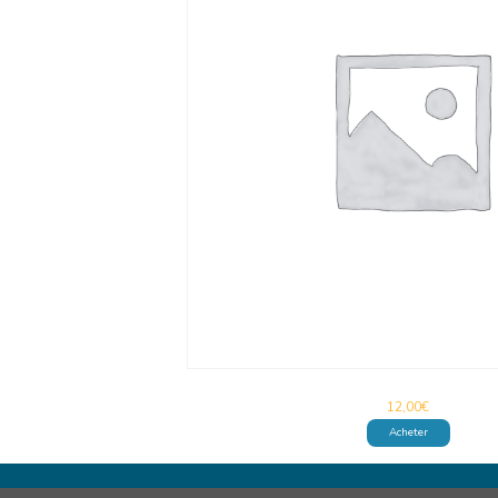
12,00
€
Acheter