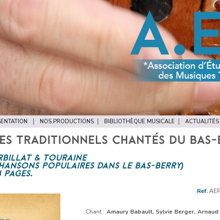
ENTATION
NOS PRODUCTIONS
BIBLIOTHÈQUE MUSICALE
ACTUALITÉS
S TRADITIONNELS CHANTÉS DU BAS-
ARBILLAT & TOURAINE
HANSONS POPULAIRES DANS LE BAS-BERRY)
4 PAGES.
Lecteur
Ref.
AEP
audio
Chant :
Amaury Babault, Sylvie Berger, Arnaud