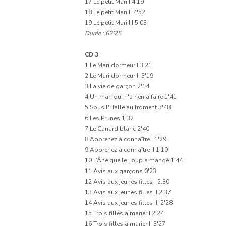
17 Le petit Mari I 4'19
18 Le petit Mari II 4'52
19 Le petit Mari III 5'03
Durée : 62'25
CD 3
1 Le Mari dormeur I 3'21
2 Le Mari dormeur II 3'19
3 La vie de garçon 2'14
4 Un mari qui n'a rien à faire 1'41
5 Sous l'Halle au froment 3'48
6 Les Prunes 1'32
7 Le Canard blanc 2'40
8 Apprenez à connaître I 1'29
9 Apprenez à connaître II 1'10
10 L’Âne que le Loup a mangé 1'44
11 Avis aux garçons 0'23
12 Avis aux jeunes filles I 2,30
13 Avis aux jeunes filles II 2'37
14 Avis aux jeunes filles III 2'28
15 Trois filles à marier I 2'24
16 Trois filles à marier II 3'27