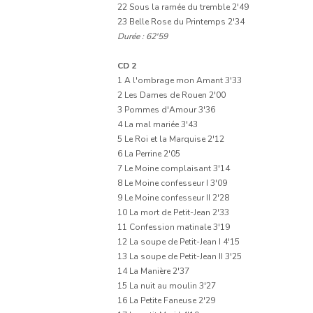
22 Sous la ramée du tremble 2'49
23 Belle Rose du Printemps 2'34
Durée : 62'59
CD 2
1 A l'ombrage mon Amant 3'33
2 Les Dames de Rouen 2'00
3 Pommes d'Amour 3'36
4 La mal mariée 3'43
5 Le Roi et la Marquise 2'12
6 La Perrine 2'05
7 Le Moine complaisant 3'14
8 Le Moine confesseur I 3'09
9 Le Moine confesseur II 2'28
10 La mort de Petit-Jean 2'33
11 Confession matinale 3'19
12 La soupe de Petit-Jean I 4'15
13 La soupe de Petit-Jean II 3'25
14 La Manière 2'37
15 La nuit au moulin 3'27
16 La Petite Faneuse 2'29