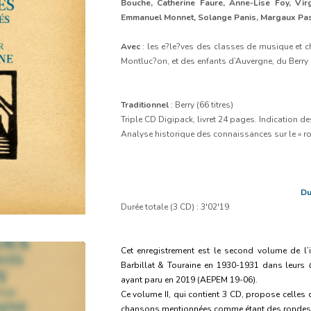
Bouche, Catherine Faure, Anne-Lise Foy, Virgi
Emmanuel Monnet, Solange Panis, Margaux Pasqu
Avec
: les e?le?ves des classes de musique et c
Montluc?on, et des enfants d’Auvergne, du Berry
Traditionnel
: Berry (66 titres)
Triple CD Digipack, livret 24 pages. Indication d
Analyse historique des connaissances sur le « ro
Du
Durée totale (3 CD) : 3'02'19
Cet enregistrement est le second volume de l’in
Barbillat & Touraine en 1930-1931 dans leurs
ayant paru en 2019 (AEPEM 19-06).
Ce volume II, qui contient 3 CD, propose celles 
chansons mentionnées comme étant des rondes, 