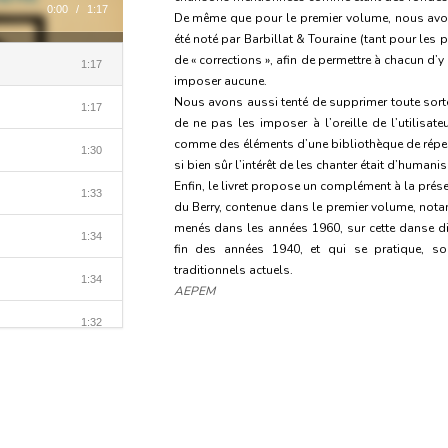
0:00
/
1:17
De même que pour le premier volume, nous avons 
été noté par Barbillat & Touraine (tant pour les
de « corrections », afin de permettre à chacun d
1:17
imposer aucune.
Nous avons aussi tenté de supprimer toute sorte
1:17
de ne pas les imposer à l’oreille de l’utilis
comme des éléments d’une bibliothèque de répert
1:30
si bien sûr l’intérêt de les chanter était d’humanis
Enfin, le livret propose un complément à la prés
1:33
du Berry, contenue dans le premier volume, nota
menés dans les années 1960, sur cette danse disp
1:34
fin des années 1940, et qui se pratique, so
traditionnels actuels.
1:34
AEPEM
1:32
1:28
1:27