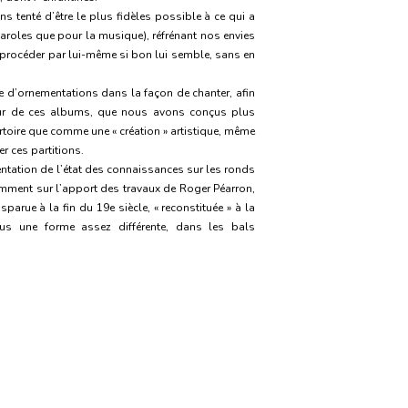
tenté d’être le plus fidèles possible à ce qui a
 paroles que pour la musique), réfrénant nos envies
’y procéder par lui-même si bon lui semble, sans en
 d’ornementations dans la façon de chanter, afin
ateur de ces albums, que nous avons conçus plus
oire que comme une « création » artistique, même
er ces partitions.
entation de l’état des connaissances sur les ronds
mment sur l’apport des travaux de Roger Péarron,
arue à la fin du 19e siècle, « reconstituée » à la
us une forme assez différente, dans les bals