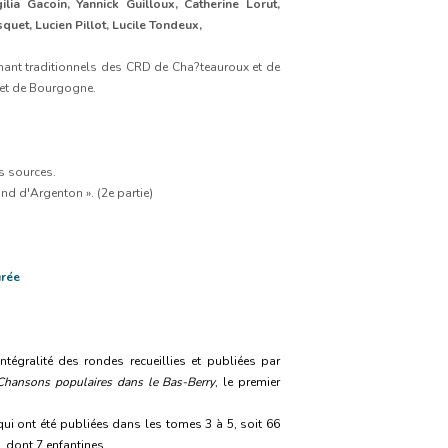
lia Gacoin, Yannick Guilloux, Catherine Lorut,
et, Lucien Pillot, Lucile Tondeux,
hant traditionnels des CRD de Cha?teauroux et de
 et de Bourgogne.
es sources.
nd d'Argenton ». (2e partie)
rée
tégralité des rondes recueillies et publiées par
Chansons populaires dans le Bas-Berry
, le premier
qui ont été publiées dans les tomes 3 à 5, soit 66
dont 7 enfantines.