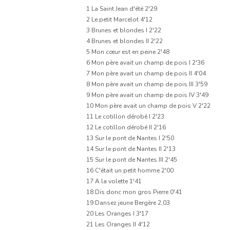
Un mari qui n'a rien à faire
1 La Saint Jean d'été 2'29
2 Le petit Marcelot 4'12
Sous l'Halle au froment
3 Brunes et blondes I 2'22
4 Brunes et blondes II 2'22
Les Prunes
5 Mon cœur est en peine 2'48
6 Mon père avait un champ de pois I 2'36
Le Canard blanc
7 Mon père avait un champ de pois II 4'04
8 Mon père avait un champ de pois III 3'59
Avis aux jeunes filles
9 Mon père avait un champ de pois IV 3'49
10 Mon père avait un champ de pois V 2'22
Le petit Marcelot
11 Le cotillon dérobé I 2'23
12 Le cotillon dérobé II 2'16
L'Ageasse
13 Sur le pont de Nantes I 2'50
14 Sur le pont de Nantes II 2'13
Sur le pont de Nantes
15 Sur le pont de Nantes III 2'45
16 C'était un petit homme 2'00
Sur le pont de Nantes
17 A la volette 1'41
18 Dis donc mon gros Pierre 0'41
Dis donc mon gros Pierre
19 Dansez jeune Bergère 2,03
20 Les Oranges I 3'17
21 Les Oranges II 4'12