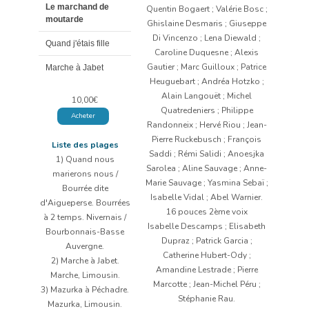
Le marchand de
Quentin Bogaert ; Valérie Bosc ;
moutarde
Ghislaine Desmaris ; Giuseppe
Di Vincenzo ; Lena Diewald ;
Quand j'étais fille
Caroline Duquesne ; Alexis
Gautier ; Marc Guilloux ; Patrice
Marche à Jabet
Heuguebart ; Andréa Hotzko ;
Alain Langouët ; Michel
10,00
€
Quatredeniers ; Philippe
Acheter
Randonneix ; Hervé Riou ; Jean-
Pierre Ruckebusch ; François
Liste des plages
Saddi ; Rémi Salidi ; Anoesjka
1) Quand nous
Sarolea ; Aline Sauvage ; Anne-
marierons nous /
Marie Sauvage ; Yasmina Sebaï ;
Bourrée dite
Isabelle Vidal ; Abel Warnier.
d'Aigueperse. Bourrées
16 pouces 2ème voix
à 2 temps. Nivernais /
Isabelle Descamps ; Elisabeth
Bourbonnais-Basse
Dupraz ; Patrick Garcia ;
Auvergne.
Catherine Hubert-Ody ;
2) Marche à Jabet.
Amandine Lestrade ; Pierre
Marche, Limousin.
Marcotte ; Jean-Michel Péru ;
3) Mazurka à Péchadre.
Stéphanie Rau.
Mazurka, Limousin.