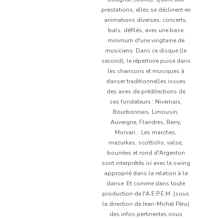
prestations, elles se déclinent en
animations diverses, concerts,
bals, défilés, avec une base
minimum d'une vingtaine de
musiciens. Dans ce disque (le
second), le répertoire puise dans
les chansons et musiques à
danser traditionnelles issues
des aires de prédilections de
ses fondateurs : Nivernais,
Bourbonnais, Limousin,
Auvergne, Flandres, Berry,
Morvan... Les marches,
mazurkas, scottishs, valse,
bourrées et rond d'Argenton
sont interprétés ici avec le swing
approprié dans la relation à la
danse. Et comme dans toute
production de I'A.E.P.E.M. (sous
la direction de Jean-Michel Péru)
des infos pertinentes nous