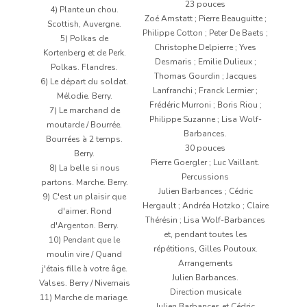
23 pouces
4) Plante un chou.
Zoé Amstatt ; Pierre Beauguitte ;
Scottish, Auvergne.
Philippe Cotton ; Peter De Baets ;
5) Polkas de
Christophe Delpierre ; Yves
Kortenberg et de Perk.
Desmaris ; Emilie Dulieux ;
Polkas. Flandres.
Thomas Gourdin ; Jacques
6) Le départ du soldat.
Lanfranchi ; Franck Lermier ;
Mélodie. Berry.
Frédéric Murroni ; Boris Riou ;
7) Le marchand de
Philippe Suzanne ; Lisa Wolf-
moutarde / Bourrée.
Barbances.
Bourrées à 2 temps.
30 pouces
Berry.
Pierre Goergler ; Luc Vaillant.
8) La belle si nous
Percussions
partons. Marche. Berry.
Julien Barbances ; Cédric
9) C'est un plaisir que
Hergault ; Andréa Hotzko ; Claire
d'aimer. Rond
Thérésin ; Lisa Wolf-Barbances
d'Argenton. Berry.
et, pendant toutes les
10) Pendant que le
répétitions, Gilles Poutoux.
moulin vire / Quand
Arrangements
j'étais fille à votre âge.
Julien Barbances.
Valses. Berry / Nivernais
Direction musicale
11) Marche de mariage.
Julien Barbances et Cédric