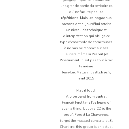
une grande partie du territoire ce
qui ne facilite pas les
répétitions. Mais les bagadous
bretons ont aujourd'hui atteint
un niveau de technique et
d'interprétation qui oblige ce
type d'ensemble de cornemuses
à ne pas se reposer sur ses
lauriers même si l'esprit (et
l'instrument) n'est pas tout à fait
le même.
Jean-Luc Matte, musette.free.fr,
avril 2015
Play it loud !
A pipe band from central
France? First time I've heard of
such a thing, but this CD is the
proof. Forget La Chavannée,
forget the massed concerts at St
Chartiers: this group is an actual