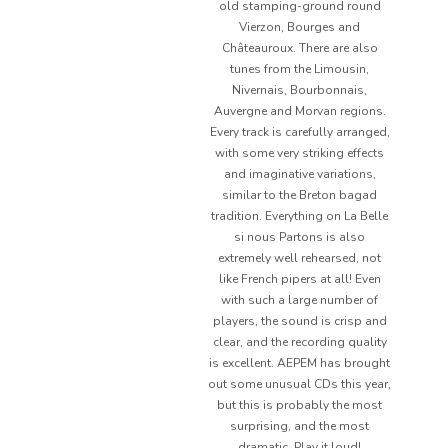
old stamping-ground round
Vierzon, Bourges and
Châteauroux. There are also
tunes from the Limousin,
Nivernais, Bourbonnais,
Auvergne and Morvan regions.
Every track is carefully arranged,
with some very striking effects
and imaginative variations,
similar to the Breton bagad
tradition. Everything on La Belle
si nous Partons is also
extremely well rehearsed, not
like French pipers at all! Even
with such a large number of
players, the sound is crisp and
clear, and the recording quality
is excellent. AEPEM has brought
out some unusual CDs this year,
but this is probably the most
surprising, and the most
dramatic. Play it loud!