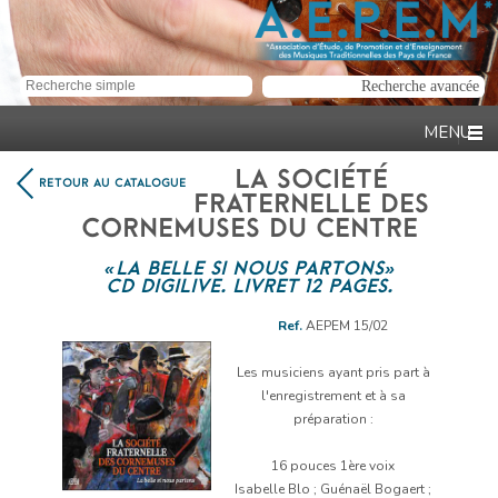
LA SOCIÉTÉ
RETOUR AU CATALOGUE
FRATERNELLE DES
CORNEMUSES DU CENTRE
« LA BELLE SI NOUS PARTONS »
CD DIGILIVE. LIVRET 12 PAGES.
Ref.
AEPEM 15/02
Lecteur
audio
Les musiciens ayant pris part à
l'enregistrement et à sa
préparation :
0:00
/
1:26
16 pouces 1ère voix
Isabelle Blo ; Guénaël Bogaert ;