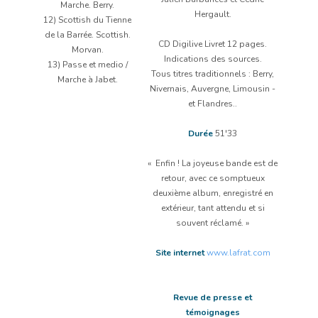
Marche. Berry.
Hergault.
12) Scottish du Tienne
de la Barrée. Scottish.
CD Digilive Livret 12 pages.
Morvan.
Indications des sources.
13) Passe et medio /
Tous titres traditionnels : Berry,
Marche à Jabet.
Nivernais, Auvergne, Limousin -
et Flandres..
Durée
51'33
« Enfin ! La joyeuse bande est de
retour, avec ce somptueux
deuxième album, enregistré en
extérieur, tant attendu et si
souvent réclamé. »
Site internet
www.lafrat.com
Revue de presse et
témoignages