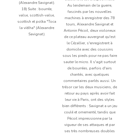
(Alexandre Savignat).
Au lendemain de la guerre,
18) Suite : bourrée,
fascinés par les nouvelles
valse, scottish-valse,
machines à enregistrer des 78
scottish et polka "Toca
tours, Alexandre Savignat et
la vièlha" (Alexandre
Antonin Pécoil, deux violoneux
Savignat).
de ce plateau auvergnat qu'est
le Cézallier, s'enregistrent à
domicile avec des coussins
sous les pieds pour ne pas faire
sauter le micro. Il s'agit surtout
de bourrées, parfois d'airs
chantés, avec quelques
commentaires parlés aussi. Un
trésor car les deux musiciens, de
retour au pays après avoir fait
leur vie à Paris, ont des styles
bien différents : Savignat a un jeu
coulé et ornementé, tandis que
Pécoil impressionne par la
vigueur de ses attaques et par
ses très nombreuses doubles