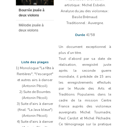
artistique : Michel Esbelin.
Bourrée jouée à
Analyse du jeu des violoneux :
deux violons
Basile Brémaud.
Traditionnel : Auvergne.
Mélodie jouée à
deux violons
Durée
41'58
Un document exceptionnel à
plus d’un titre.
Tout d’abord par sa date de
Liste des plages
réalisation, enregistré juste
1) Monologue "La fête à
après la seconde guerre
Rentières", "l'escargot"
mondiale, il précède de 15 ans
et autres airs à danser
les enregistrements effectués
(Antonin Pécoil).
par le Musée des Arts et
2) Suite de Bourrées
Traditions Populaires dans le
(Antonin Pécoil).
cadre de la mission Centre
3) Suite d'airs à danser
France auprès des violoneux
(final: "La Java bleue")
auvergnats Michel Tournadre,
(Antonin Pécoil).
Paul Cardot et Michel Péchadre.
4) Suite d'airs à danser
Ce témoignage sur la pratique