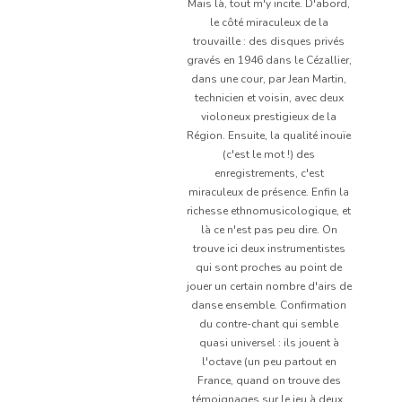
Mais là, tout m'y incite. D'abord,
le côté miraculeux de la
trouvaille : des disques privés
gravés en 1946 dans le Cézallier,
dans une cour, par Jean Martin,
technicien et voisin, avec deux
violoneux prestigieux de la
Région. Ensuite, la qualité inouïe
(c'est le mot !) des
enregistrements, c'est
miraculeux de présence. Enfin la
richesse ethnomusicologique, et
là ce n'est pas peu dire. On
trouve ici deux instrumentistes
qui sont proches au point de
jouer un certain nombre d'airs de
danse ensemble. Confirmation
du contre-chant qui semble
quasi universel : ils jouent à
l'octave (un peu partout en
France, quand on trouve des
témoignages sur le jeu à deux,