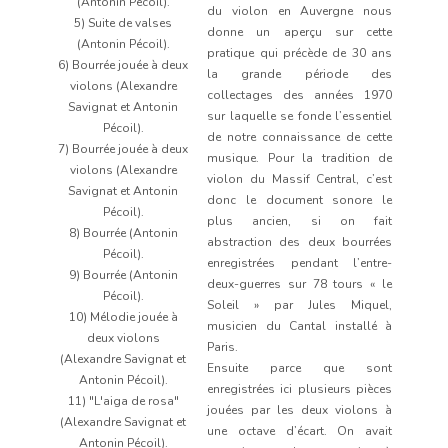
(Antonin Pécoil).
du violon en Auvergne nous
5) Suite de valses
donne un aperçu sur cette
(Antonin Pécoil).
pratique qui précède de 30 ans
6) Bourrée jouée à deux
la grande période des
violons (Alexandre
collectages des années 1970
Savignat et Antonin
sur laquelle se fonde l’essentiel
Pécoil).
de notre connaissance de cette
7) Bourrée jouée à deux
musique. Pour la tradition de
violons (Alexandre
violon du Massif Central, c’est
Savignat et Antonin
donc le document sonore le
Pécoil).
plus ancien, si on fait
8) Bourrée (Antonin
abstraction des deux bourrées
Pécoil).
enregistrées pendant l’entre-
9) Bourrée (Antonin
deux-guerres sur 78 tours « le
Pécoil).
Soleil » par Jules Miquel,
10) Mélodie jouée à
musicien du Cantal installé à
deux violons
Paris.
(Alexandre Savignat et
Ensuite parce que sont
Antonin Pécoil).
enregistrées ici plusieurs pièces
11) "L'aiga de rosa"
jouées par les deux violons à
(Alexandre Savignat et
une octave d’écart. On avait
Antonin Pécoil).