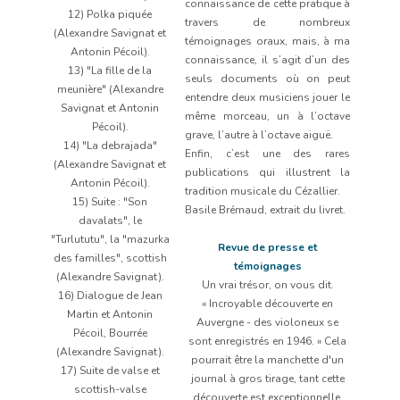
connaissance de cette pratique à
12) Polka piquée
travers de nombreux
(Alexandre Savignat et
témoignages oraux, mais, à ma
Antonin Pécoil).
connaissance, il s’agit d’un des
13) "La fille de la
seuls documents où on peut
meunière" (Alexandre
entendre deux musiciens jouer le
Savignat et Antonin
même morceau, un à l’octave
Pécoil).
grave, l’autre à l’octave aiguë.
14) "La debrajada"
Enfin, c’est une des rares
(Alexandre Savignat et
publications qui illustrent la
Antonin Pécoil).
tradition musicale du Cézallier.
15) Suite : "Son
Basile Brémaud, extrait du livret.
davalats", le
"Turlututu", la "mazurka
Revue de presse et
des familles", scottish
témoignages
(Alexandre Savignat).
Un vrai trésor, on vous dit.
16) Dialogue de Jean
« Incroyable découverte en
Martin et Antonin
Auvergne - des violoneux se
Pécoil, Bourrée
sont enregistrés en 1946. » Cela
(Alexandre Savignat).
pourrait être la manchette d'un
17) Suite de valse et
journal à gros tirage, tant cette
scottish-valse
découverte est exceptionnelle.