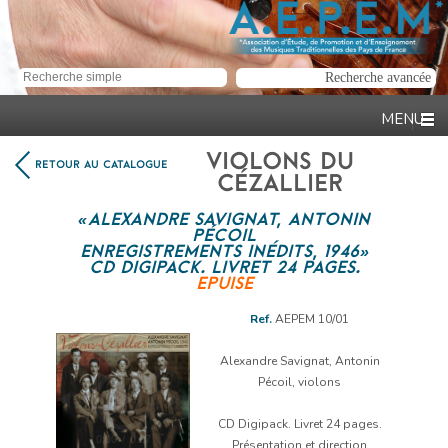
VIOLONS DU
RETOUR AU CATALOGUE
CÉZALLIER
« ALEXANDRE SAVIGNAT, ANTONIN
PÉCOIL
ENREGISTREMENTS INÉDITS, 1946 »
CD DIGIPACK. LIVRET 24 PAGES.
EPUISE
Ref.
AEPEM 10/01
Lecteur
audio
Alexandre Savignat, Antonin
Pécoil, violons
CD Digipack. Livret 24 pages.
0:00
/
0:27
Présentation et direction