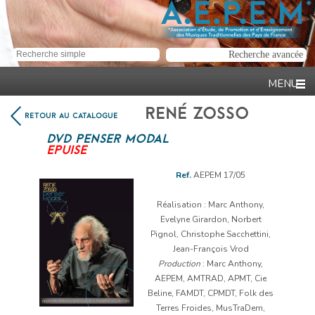
RENÉ ZOSSO
RETOUR AU CATALOGUE
DVD PENSER MODAL
EPUISE
Ref.
AEPEM 17/05
Réalisation : Marc Anthony,
Evelyne Girardon, Norbert
Pignol, Christophe Sacchettini,
Jean-François Vrod
Production
: Marc Anthony,
AEPEM, AMTRAD, APMT, Cie
Beline, FAMDT, CPMDT, Folk des
Terres Froides, MusTraDem,