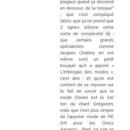
plagaux quand ça descend
en dessous de la tonique"
; que c’est compliqué
(alors que ça ne prend que
2 lignes d’écrire cette
sorte de complexité là) ;
que certains grands
spécialistes comme
Jacques Chailley en ont
même sorti un petit
bouquin qu’il a appelé «
L’Imbroglio des modes »,
c’est dire ; et qu’on est
content de se reposer sur
le fait de savoir que le
mode Dorien est le 1er
ton du chant Grégorien,
mais que c’est plus simple
de l’appeler mode de RE
(MI pour les Grecs
Anciens)... Bref, on sait ce