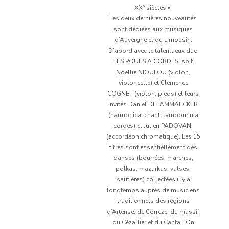
XX° siècles ».
Les deux dernières nouveautés
sont dédiées aux musiques
d’Auvergne et du Limousin.
D’abord avec le talentueux duo
LES POUFS A CORDES, soit
Noëllie NIOULOU (violon,
violoncelle) et Clémence
COGNET (violon, pieds) et leurs
invités Daniel DETAMMAECKER
(harmonica, chant, tambourin à
cordes) et Julien PADOVANI
(accordéon chromatique). Les 15
titres sont essentiellement des
danses (bourrées, marches,
polkas, mazurkas, valses,
sautières) collectées il y a
longtemps auprès de musiciens
traditionnels des régions
d’Artense, de Corrèze, du massif
du Cézallier et du Cantal. On