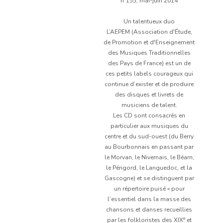
n°155, mai-juin 2014
Un talentueux duo
L’AEPEM (Association d'Étude,
de Promotion et d'Enseignement
des Musiques Traditionnelles
des Pays de France) est un de
ces petits labels courageux qui
continue d’exister et de produire
des disques et livrets de
musiciens de talent.
Les CD sont consacrés en
particulier aux musiques du
centre et du sud-ouest (du Berry
au Bourbonnais en passant par
le Morvan, le Nivernais, le Béarn,
le Périgord, le Languedoc, et la
Gascogne) et se distinguent par
un répertoire puisé « pour
l’essentiel dans la masse des
chansons et danses recueillies
par les folkloristes des XIX° et