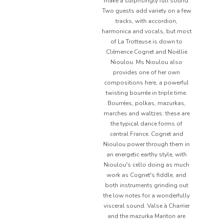
make a surprisingly full sound.
Two guests add variety on a few
tracks, with accordion,
harmonica and vocals, but most
of La Trotteuse is down to
Clémence Cognet and Noëllie
Nioulou. Ms Nioulou also
provides one of her own
compositions here, a powerful
twisting bourrée in triple time.
Bourrées, polkas, mazurkas,
marches and waltzes: these are
the typical dance forms of
central France. Cognet and
Nioulou power through them in
an energetic earthy style, with
Nioulou's cello doing as much
work as Cognet's fiddle, and
both instruments grinding out
the low notes for a wonderfully
visceral sound. Valse à Charrier
and the mazurka Mariton are