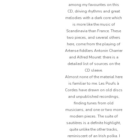
among my favourites on this
CD, driving rhythms and great
melodies with a dark core which
is more like the music of
Scandinavia than France. These
two pieces, and several others
here, come from the playing of
Artense fiddlers Antonin Charrier
and Alfred Mouret: there is a
detailed list of sources on the
CD sleeve.
Almost none of the material here
is familiar to me. Les Poufs à
Cordes have drawn on old discs
and unpublished recordings,
finding tunes from old
musicians, and one or two more
modern pieces. The suite of
sautières is a definite highlight,
quite unlike the other tracks,
reminiscent of an Irish polka. I