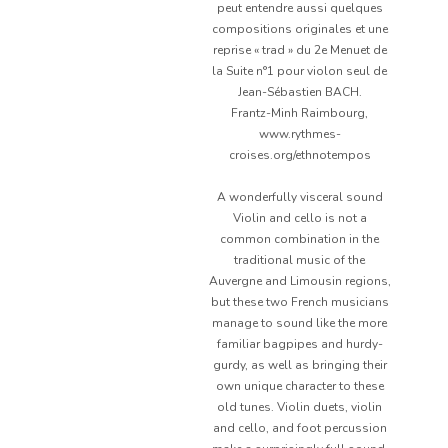
peut entendre aussi quelques
compositions originales et une
reprise « trad » du 2e Menuet de
la Suite n°1 pour violon seul de
Jean-Sébastien BACH.
Frantz-Minh Raimbourg,
www.rythmes-
croises.org/ethnotempos
A wonderfully visceral sound
Violin and cello is not a
common combination in the
traditional music of the
Auvergne and Limousin regions,
but these two French musicians
manage to sound like the more
familiar bagpipes and hurdy-
gurdy, as well as bringing their
own unique character to these
old tunes. Violin duets, violin
and cello, and foot percussion