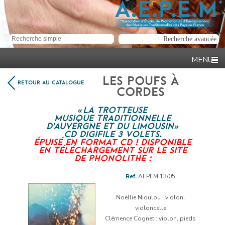
LES POUFS À
RETOUR AU CATALOGUE
CORDES
« LA TROTTEUSE
MUSIQUE TRADITIONNELLE
D’AUVERGNE ET DU LIMOUSIN »
CD DIGIFILE 3 VOLETS.
ÉPUISÉ EN FORMAT CD ! DISPONIBLE
EN TÉLÉCHARGEMENT SUR LE SITE
DE PHONOLITHE :
Ref.
AEPEM 13/05
Lecteur
audio
Noëllie Nioulou : violon,
violoncelle
Clémence Cognet : violon, pieds