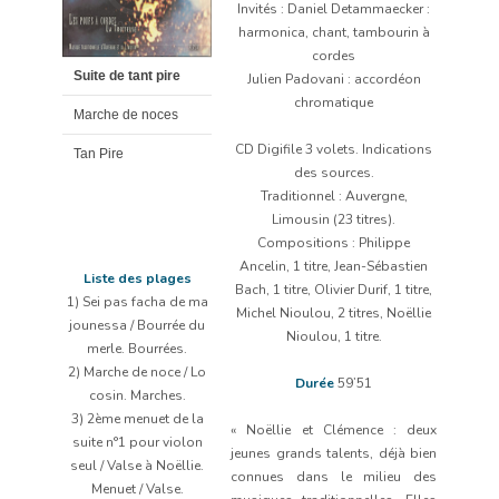
Invités : Daniel Detammaecker :
0:00
/
1:03
harmonica, chant, tambourin à
cordes
Suite de tant pire
Julien Padovani : accordéon
chromatique
Marche de noces
CD Digifile 3 volets. Indications
Tan Pire
des sources.
Traditionnel : Auvergne,
Limousin (23 titres).
Compositions : Philippe
Ancelin, 1 titre, Jean-Sébastien
Liste des plages
Bach, 1 titre, Olivier Durif, 1 titre,
1) Sei pas facha de ma
Michel Nioulou, 2 titres, Noëllie
jounessa / Bourrée du
Nioulou, 1 titre.
merle. Bourrées.
2) Marche de noce / Lo
Durée
59’51
cosin. Marches.
3) 2ème menuet de la
« Noëllie et Clémence : deux
suite n°1 pour violon
jeunes grands talents, déjà bien
seul / Valse à Noëllie.
connues dans le milieu des
Menuet / Valse.