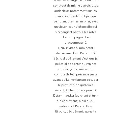
Mais les arrangements du duo
sont tout de même parfois plus
audacieux, notamment sur les
deux versions de Tant pire qui
semblent bien les inspirer, avec
un violon et un violoncelle qui
s'échangent parfois les rôles
d'accompagnant et
d'accompagné.
Deux invités s'immiscent
discrètement sur l'album. Si
j'écris discrètement c'est que je
ne les ai pas entendu venir et
soudain je me suis rendu
compte de leur présence, juste
avant qu'ils ne viennent occuper
le premier plan quelques
instant, à l'harmonica pour D.
Detammaecker (au chant et tun-
tun également) ainsi que J.
Padovani à l'accordéon.
Et puis, décidément, après la