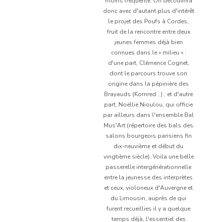
moins fréquente. On découvrira
donc avec d'autant plus d'intérêt
le projet des Poufs à Cordes,
fruit de la rencontre entre deux
jeunes femmes déjà bien
connues dans le « milieu » :
d'une part, Clémence Cognet,
dont le parcours trouve son
origine dans la pépinière des
Brayauds (Komred...) ; et d'autre
part, Noëllie Nioulou, qui officie
par ailleurs dans l'ensemble Bal
Mus'Art (répertoire des bals des
salons bourgeois parisiens fin
dix-neuvième et début du
vingtième siècle). Voila une belle
passerelle intergénérationnelle
entre la jeunesse des interprètes
et ceux, violoneux d'Auvergne et
du Limousin, auprès de qui
furent recueillies il y a quelque
temps déjà, l'essentiel des