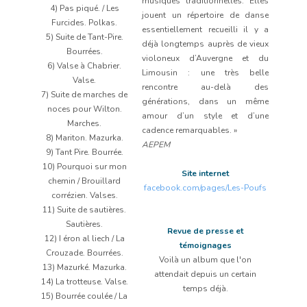
musiques traditionnelles. Elles
4) Pas piqué. / Les
jouent un répertoire de danse
Furcides. Polkas.
essentiellement recueilli il y a
5) Suite de Tant-Pire.
déjà longtemps auprès de vieux
Bourrées.
violoneux d’Auvergne et du
6) Valse à Chabrier.
Limousin : une très belle
Valse.
rencontre au-delà des
7) Suite de marches de
générations, dans un même
noces pour Wilton.
amour d’un style et d’une
Marches.
cadence remarquables. »
8) Mariton. Mazurka.
AEPEM
9) Tant Pire. Bourrée.
10) Pourquoi sur mon
Site internet
chemin / Brouillard
facebook.com/pages/Les-Poufs
corrézien. Valses.
11) Suite de sautières.
Sautières.
Revue de presse et
12) I éron al liech / La
témoignages
Crouzade. Bourrées.
Voilà un album que l'on
13) Mazurké. Mazurka.
attendait depuis un certain
14) La trotteuse. Valse.
temps déjà.
15) Bourrée coulée / La