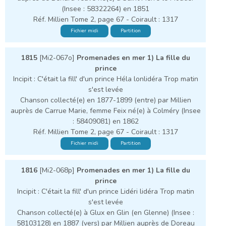
(Insee : 58322264) en 1851
Réf. Millien Tome 2, page 67 - Coirault : 1317
Fichier midi
Partition
1815
[Mi2-067o]
Promenades en mer 1) La fille du
prince
Incipit : C'était la fill' d'un prince Héla lonlidéra Trop matin
s'est levée
Chanson collecté(e) en 1877-1899 (entre) par Millien
auprès de Carrue Marie, femme Feix né(e) à Colméry (Insee
: 58409081) en 1862
Réf. Millien Tome 2, page 67 - Coirault : 1317
Fichier midi
Partition
1816
[Mi2-068p]
Promenades en mer 1) La fille du
prince
Incipit : C'était la fill' d'un prince Lidéri lidéra Trop matin
s'est levée
Chanson collecté(e) à Glux en Glin (en Glenne) (Insee :
58103128) en 1887 (vers) par Millien auprès de Doreau