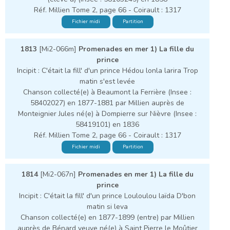
Réf. Millien Tome 2, page 66 - Coirault : 1317
Fichier midi
Partition
1813
[Mi2-066m]
Promenades en mer 1) La fille du
prince
Incipit : C'était la fill' d'un prince Hédou lonla larira Trop
matin s'est levée
Chanson collecté(e) à Beaumont la Ferrière (Insee :
58402027) en 1877-1881 par Millien auprès de
Monteignier Jules né(e) à Dompierre sur Nièvre (Insee :
58419101) en 1836
Réf. Millien Tome 2, page 66 - Coirault : 1317
Fichier midi
Partition
1814
[Mi2-067n]
Promenades en mer 1) La fille du
prince
Incipit : C'était la fill' d'un prince Louloulou laïda D'bon
matin si leva
Chanson collecté(e) en 1877-1899 (entre) par Millien
auprès de Bénard veuve né(e) à Saint Pierre le Moûtier