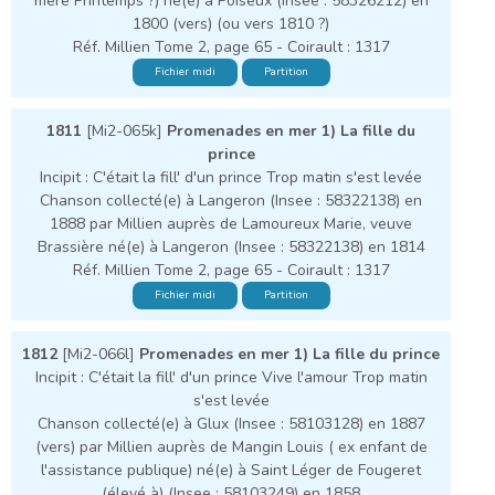
mère Printemps ?) né(e) à Poiseux (Insee : 58326212) en
1800 (vers) (ou vers 1810 ?)
Réf. Millien Tome 2, page 65 - Coirault : 1317
Fichier midi
Partition
1811
[Mi2-065k]
Promenades en mer 1) La fille du
prince
Incipit : C'était la fill' d'un prince Trop matin s'est levée
Chanson collecté(e) à Langeron (Insee : 58322138) en
1888 par Millien auprès de Lamoureux Marie, veuve
Brassière né(e) à Langeron (Insee : 58322138) en 1814
Réf. Millien Tome 2, page 65 - Coirault : 1317
Fichier midi
Partition
1812
[Mi2-066l]
Promenades en mer 1) La fille du prince
Incipit : C'était la fill' d'un prince Vive l'amour Trop matin
s'est levée
Chanson collecté(e) à Glux (Insee : 58103128) en 1887
(vers) par Millien auprès de Mangin Louis ( ex enfant de
l'assistance publique) né(e) à Saint Léger de Fougeret
(élevé à) (Insee : 58103249) en 1858