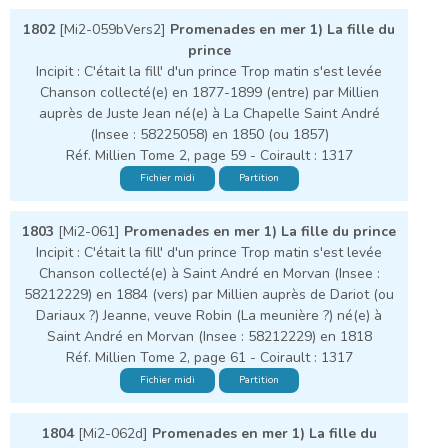
1802
[Mi2-059bVers2]
Promenades en mer 1) La fille du
prince
Incipit : C'était la fill' d'un prince Trop matin s'est levée
Chanson collecté(e) en 1877-1899 (entre) par Millien
auprès de Juste Jean né(e) à La Chapelle Saint André
(Insee : 58225058) en 1850 (ou 1857)
Réf. Millien Tome 2, page 59 - Coirault : 1317
Fichier midi
Partition
1803
[Mi2-061]
Promenades en mer 1) La fille du prince
Incipit : C'était la fill' d'un prince Trop matin s'est levée
Chanson collecté(e) à Saint André en Morvan (Insee :
58212229) en 1884 (vers) par Millien auprès de Dariot (ou
Dariaux ?) Jeanne, veuve Robin (La meunière ?) né(e) à
Saint André en Morvan (Insee : 58212229) en 1818
Réf. Millien Tome 2, page 61 - Coirault : 1317
Fichier midi
Partition
1804
[Mi2-062d]
Promenades en mer 1) La fille du