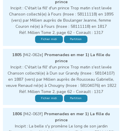
prince
Incipit : C'était la fill' d'un prince Trop matin s'est levée
Chanson collecté(e) à Fours (Insee : 58111118) en 1895
(vers) par Millien auprès de Boulanger Jeanne, femme
Couron né(e) à Fours (Insee : 58111118) en 1817
Réf. Millien Tome 2, page 62 - Coirault : 1317
Fichier midi
Partition
1805
[Mi2-062e]
Promenades en mer 1) La fille du
prince
Incipit : C'était la fill' d'un prince Trop matin s'est levée
Chanson collecté(e) à Dun sur Grandy (Insee : 58104107)
en 1887 (vers) par Millien auprès de Rousseau Gabrielle,
veuve Renaud né(e) à Chougny (Insee : 58104076) en 1822
Réf. Millien Tome 2, page 62 - Coirault : 1317
Fichier midi
Partition
1806
[Mi2-063f]
Promenades en mer 1) La fille du
prince
Incipit : La belle s'y promène Le long de son jardin