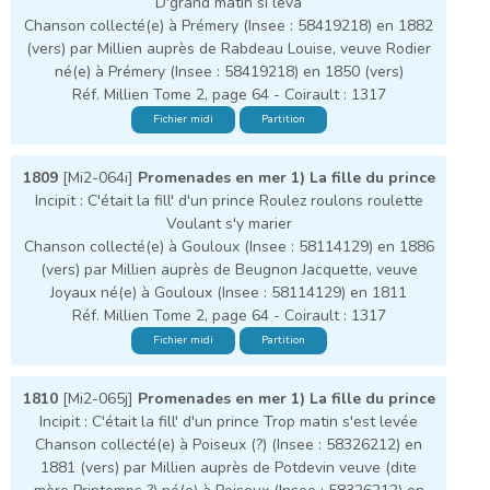
D'grand matin si leva
Chanson collecté(e) à Prémery (Insee : 58419218) en 1882
(vers) par Millien auprès de Rabdeau Louise, veuve Rodier
né(e) à Prémery (Insee : 58419218) en 1850 (vers)
Réf. Millien Tome 2, page 64 - Coirault : 1317
Fichier midi
Partition
1809
[Mi2-064i]
Promenades en mer 1) La fille du prince
Incipit : C'était la fill' d'un prince Roulez roulons roulette
Voulant s'y marier
Chanson collecté(e) à Gouloux (Insee : 58114129) en 1886
(vers) par Millien auprès de Beugnon Jacquette, veuve
Joyaux né(e) à Gouloux (Insee : 58114129) en 1811
Réf. Millien Tome 2, page 64 - Coirault : 1317
Fichier midi
Partition
1810
[Mi2-065j]
Promenades en mer 1) La fille du prince
Incipit : C'était la fill' d'un prince Trop matin s'est levée
Chanson collecté(e) à Poiseux (?) (Insee : 58326212) en
1881 (vers) par Millien auprès de Potdevin veuve (dite