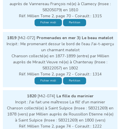
auprès de Vannereau François né(e) à Clamecy (Insee :
58205079) en 1810
Réf. Millien Tome 2, page 70 - Coirault : 1315
Fichier midi
Partition
1819
[Mi2-072]
Promenades en mer 3) Le beau matelot
Incipit : Me promenant dessur le bord de l'eau J'ai-t-aperçu
un charmant matelot
Chanson collecté(e) en 1877-1899 (entre) par Millien
auprès de Mirault Veuve né(e) à Chantenay (Insee :
58322057) en 1802
Réf. Millien Tome 2, page 72 - Coirault : 1314
Fichier midi
Partition
1820
[Mi2-074]
La fille du marinier
Incipit : J'ai fait une maîtresse La fill' d'un marinier
Chanson collecté(e) à Saint Sulpice (Insee : 58321269) en
1878 (vers) par Millien auprès de Roussillon Etienne né(e)
à Saint Sulpice (Insee : 58321269) en 1800 (vers)
Réf. Millien Tome 2, page 74 - Coirault : 1222