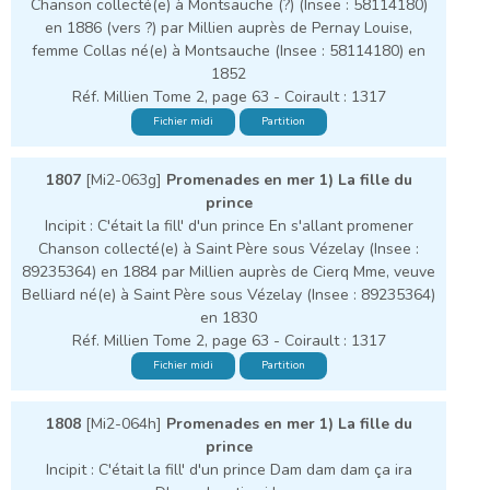
Chanson collecté(e) à Montsauche (?) (Insee : 58114180)
en 1886 (vers ?) par Millien auprès de Pernay Louise,
femme Collas né(e) à Montsauche (Insee : 58114180) en
1852
Réf. Millien Tome 2, page 63 - Coirault : 1317
Fichier midi
Partition
1807
[Mi2-063g]
Promenades en mer 1) La fille du
prince
Incipit : C'était la fill' d'un prince En s'allant promener
Chanson collecté(e) à Saint Père sous Vézelay (Insee :
89235364) en 1884 par Millien auprès de Cierq Mme, veuve
Belliard né(e) à Saint Père sous Vézelay (Insee : 89235364)
en 1830
Réf. Millien Tome 2, page 63 - Coirault : 1317
Fichier midi
Partition
1808
[Mi2-064h]
Promenades en mer 1) La fille du
prince
Incipit : C'était la fill' d'un prince Dam dam dam ça ira