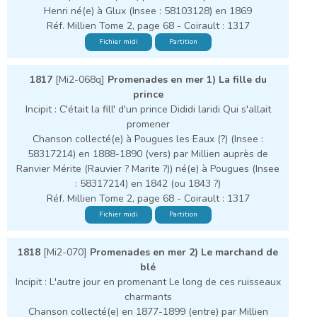
Henri né(e) à Glux (Insee : 58103128) en 1869
Réf. Millien Tome 2, page 68 - Coirault : 1317
Fichier midi
Partition
1817
[Mi2-068q]
Promenades en mer 1) La fille du
prince
Incipit : C'était la fill' d'un prince Dididi laridi Qui s'allait
promener
Chanson collecté(e) à Pougues les Eaux (?) (Insee :
58317214) en 1888-1890 (vers) par Millien auprès de
Ranvier Mérite (Rauvier ? Marite ?)) né(e) à Pougues (Insee
: 58317214) en 1842 (ou 1843 ?)
Réf. Millien Tome 2, page 68 - Coirault : 1317
Fichier midi
Partition
1818
[Mi2-070]
Promenades en mer 2) Le marchand de
blé
Incipit : L'autre jour en promenant Le long de ces ruisseaux
charmants
Chanson collecté(e) en 1877-1899 (entre) par Millien