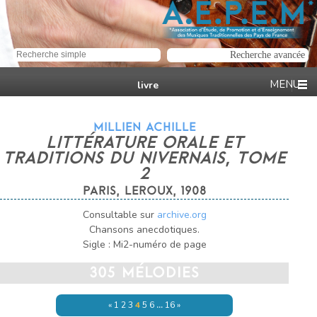
livre
MILLIEN ACHILLE
LITTÉRATURE ORALE ET
TRADITIONS DU NIVERNAIS, TOME
2
PARIS, LEROUX, 1908
Consultable sur
archive.org
Chansons anecdotiques.
Sigle : Mi2-numéro de page
305 MÉLODIES
«
1
2
3
4
5
6
…
16
»