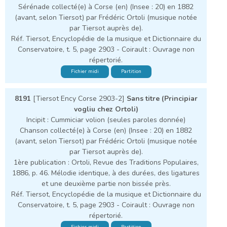
Sérénade collecté(e) à Corse (en) (Insee : 20) en 1882
(avant, selon Tiersot) par Frédéric Ortoli (musique notée
par Tiersot auprès de).
Réf. Tiersot, Encyclopédie de la musique et Dictionnaire du
Conservatoire, t. 5, page 2903 - Coirault : Ouvrage non
répertorié.
Fichier midi
Partition
8191
[Tiersot Ency Corse 2903-2]
Sans titre (Principiar
vogliu chez Ortoli)
Incipit : Cummiciar volion (seules paroles donnée)
Chanson collecté(e) à Corse (en) (Insee : 20) en 1882
(avant, selon Tiersot) par Frédéric Ortoli (musique notée
par Tiersot auprès de).
1ère publication : Ortoli, Revue des Traditions Populaires,
1886, p. 46. Mélodie identique, à des durées, des ligatures
et une deuxième partie non bissée près.
Réf. Tiersot, Encyclopédie de la musique et Dictionnaire du
Conservatoire, t. 5, page 2903 - Coirault : Ouvrage non
répertorié.
Fichier midi
Partition