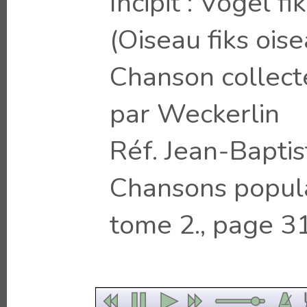
Incipit : Vogel f
(Oiseau fiks oise
Chanson collect
par Weckerlin
Réf. Jean-Baptis
Chansons popula
tome 2., page 31