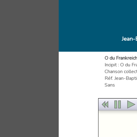
Jean-
O du Frankreich
Incipit : O du 
Chanson collec
Réf. Jean-Bapti
Sans