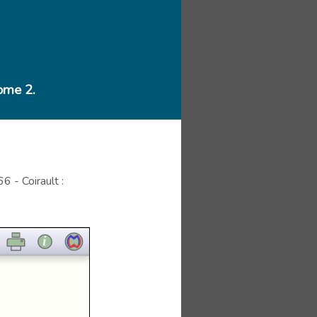
ome 2.
 - Coirault :
i