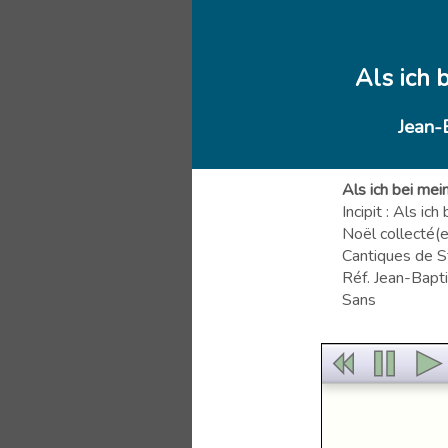
Als ich 
Jean-
Als ich bei me
Incipit : Als i
Noël collecté(
Cantiques de S
Réf. Jean-Bapti
Sans