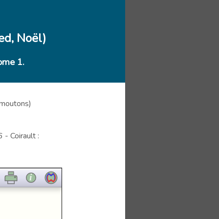
ed, Noël)
ome 1.
s moutons)
- Coirault :
i