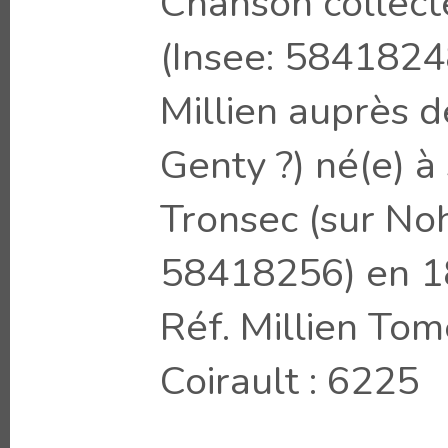
Chanson collecté
(Insee: 5841824
Millien auprès d
Genty ?) né(e) à
Tronsec (sur Noh
58418256) en 
Réf. Millien Tom
Coirault : 6225