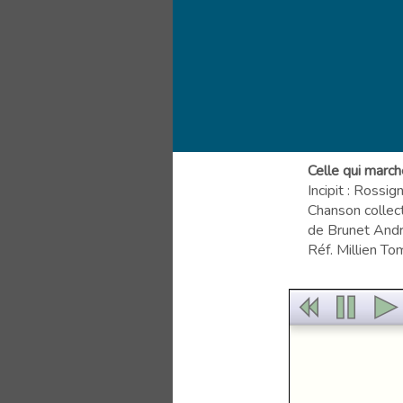
Celle qui march
Incipit : Rossi
Chanson collec
de Brunet Andr
Réf. Millien To