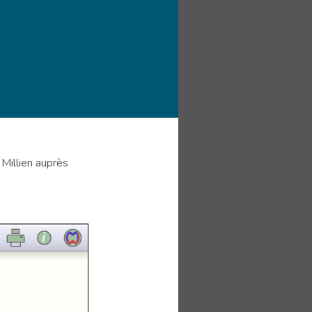
Millien auprès
i