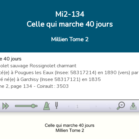
Mi2-134
Celle qui marche 40 jours
Millien Tome 2
e 40 jours
gnolet sauvage Rossignolet charmant
té(e) à Pougues les Eaux (Insee: 58317214) en 1890 (vers) par 
é né(e) à Garchisy (Insee 58317121) en 1835
me 2, page 134 - Coirault : 3503
1