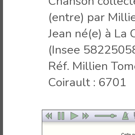
Chanson collect
(entre) par Mill
Jean né(e) à La
(Insee 58225058
Réf. Millien Tom
Coirault : 6701