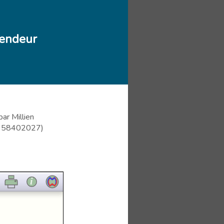
 fendeur
ar Millien
ee 58402027)
i