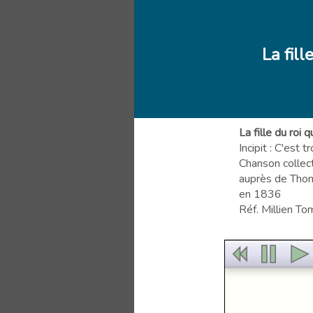
La fill
La fille du roi 
Incipit : C'est t
Chanson collec
auprès de Tho
en 1836
Réf. Millien To