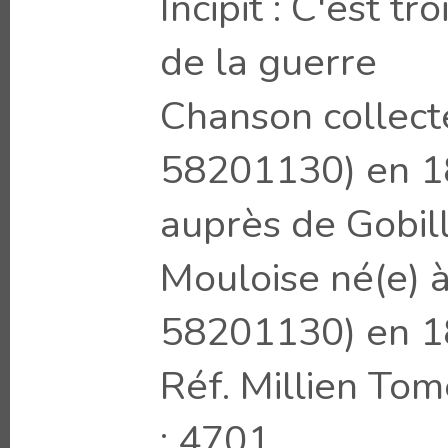
Incipit : C'est t
de la guerre
Chanson collecté
58201130) en 18
auprès de Gobil
Mouloise né(e) à
58201130) en 
Réf. Millien Tom
: 4701