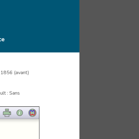
ce
 1856 (avant)
lt : Sans
i