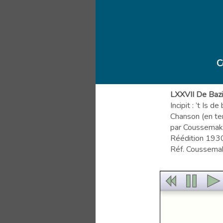
C
LXXVII De Baz
Incipit : ’t Is 
Chanson (en te
par Coussemak
Réédition 1930
Réf. Coussemak