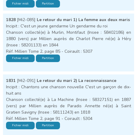
Fichier midi
Partition
1828
[Mi2-085]
Le retour du mari 1) La femme aux deux maris
Incipit : C'est un jeune gendarme Un gendarme du roi
Chanson collecté(e) à Murlin, Montifaut (Insee : 58402186) en
1880 (vers) par Millien auprès de Charlot Pierre né(e) à Héry
(Insee : 58201133) en 1844
Réf. Millien Tome 2, page 85 - Coirault : 5307
Fichier midi
Partition
1831
[Mi2-091]
Le retour du mari 2) La reconnaissance
Incipit : Chantons une chanson nouvelle C'est un garçon de dix-
huit ans
Chanson collecté(e) à La Machine (Insee : 58327151) en 1887
(vers) par Millien auprès de Paradis Annette né(e) à Saint
Gratien Savigny (Insee : 58111243) en 1818
Réf. Millien Tome 2, page 91 - Coirault : 5304
Fichier midi
Partition