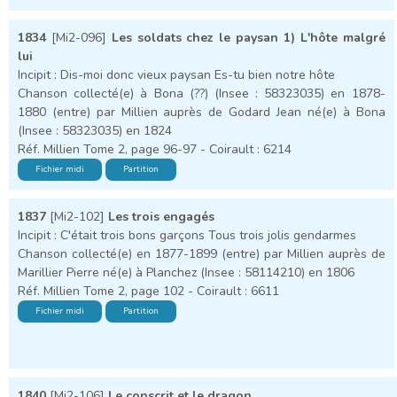
1834
[Mi2-096]
Les soldats chez le paysan 1) L'hôte malgré
lui
Incipit : Dis-moi donc vieux paysan Es-tu bien notre hôte
Chanson collecté(e) à Bona (??) (Insee : 58323035) en 1878-
1880 (entre) par Millien auprès de Godard Jean né(e) à Bona
(Insee : 58323035) en 1824
Réf. Millien Tome 2, page 96-97 - Coirault : 6214
Fichier midi
Partition
1837
[Mi2-102]
Les trois engagés
Incipit : C'était trois bons garçons Tous trois jolis gendarmes
Chanson collecté(e) en 1877-1899 (entre) par Millien auprès de
Marillier Pierre né(e) à Planchez (Insee : 58114210) en 1806
Réf. Millien Tome 2, page 102 - Coirault : 6611
Fichier midi
Partition
1840
[Mi2-106]
Le conscrit et le dragon