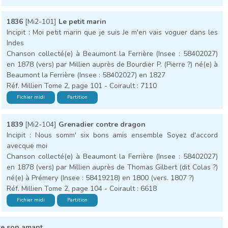
1836
[Mi2-101]
Le petit marin
Incipit : Moi petit marin que je suis Je m'en vais voguer dans les
Indes
Chanson collecté(e) à Beaumont la Ferrière (Insee : 58402027)
en 1878 (vers) par Millien auprès de Bourdier P. (Pierre ?) né(e) à
Beaumont la Ferrière (Insee : 58402027) en 1827
Réf. Millien Tome 2, page 101 - Coirault : 7110
Fichier midi
Partition
1839
[Mi2-104]
Grenadier contre dragon
Incipit : Nous somm' six bons amis ensemble Soyez d'accord
avecque moi
Chanson collecté(e) à Beaumont la Ferrière (Insee : 58402027)
en 1878 (vers) par Millien auprès de Thomas Gilbert (dit Colas ?)
né(e) à Prémery (Insee : 58419218) en 1800 (vers. 1807 ?)
Réf. Millien Tome 2, page 104 - Coirault : 6618
Fichier midi
Partition
te son amant