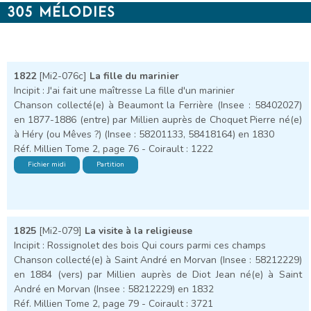
305 MÉLODIES
1822
[Mi2-076c]
La fille du marinier
Incipit : J'ai fait une maîtresse La fille d'un marinier
Chanson collecté(e) à Beaumont la Ferrière (Insee : 58402027)
en 1877-1886 (entre) par Millien auprès de Choquet Pierre né(e)
à Héry (ou Mêves ?) (Insee : 58201133, 58418164) en 1830
Réf. Millien Tome 2, page 76 - Coirault : 1222
Fichier midi
Partition
1825
[Mi2-079]
La visite à la religieuse
Incipit : Rossignolet des bois Qui cours parmi ces champs
Chanson collecté(e) à Saint André en Morvan (Insee : 58212229)
en 1884 (vers) par Millien auprès de Diot Jean né(e) à Saint
André en Morvan (Insee : 58212229) en 1832
Réf. Millien Tome 2, page 79 - Coirault : 3721