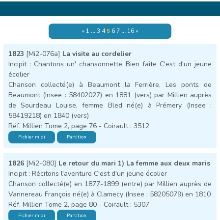
«
1
…
3
4
5
6
7
…
16
»
1823
[Mi2-076a]
La visite au cordelier
Incipit : Chantons un' chansonnette Bien faite C'est d'un jeune
écolier
Chanson collecté(e) à Beaumont la Ferrière, Les ponts de
Beaumont (Insee : 58402027) en 1881 (vers) par Millien auprès
de Sourdeau Louise, femme Bled né(e) à Prémery (Insee :
58419218) en 1840 (vers)
Réf. Millien Tome 2, page 76 - Coirault : 3512
Fichier midi
Partition
1826
[Mi2-080]
Le retour du mari 1) La femme aux deux maris
Incipit : Récitons l'aventure C'est d'un jeune écolier
Chanson collecté(e) en 1877-1899 (entre) par Millien auprès de
Vannereau François né(e) à Clamecy (Insee : 58205079) en 1810
Réf. Millien Tome 2, page 80 - Coirault : 5307
Fichier midi
Partition