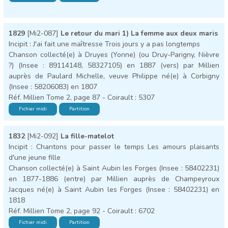
1829
[Mi2-087]
Le retour du mari 1) La femme aux deux maris
Incipit : J'ai fait une maîtresse Trois jours y a pas longtemps
Chanson collecté(e) à Druyes (Yonne) (ou Druy-Parigny, Nièvre
?) (Insee : 89114148, 58327105) en 1887 (vers) par Millien
auprès de Paulard Michelle, veuve Philippe né(e) à Corbigny
(Insee : 58206083) en 1807
Réf. Millien Tome 2, page 87 - Coirault : 5307
Fichier midi
Partition
1832
[Mi2-092]
La fille-matelot
Incipit : Chantons pour passer le temps Les amours plaisants
d'une jeune fille
Chanson collecté(e) à Saint Aubin les Forges (Insee : 58402231)
en 1877-1886 (entre) par Millien auprès de Champeyroux
Jacques né(e) à Saint Aubin les Forges (Insee : 58402231) en
1818
Réf. Millien Tome 2, page 92 - Coirault : 6702
Fichier midi
Partition