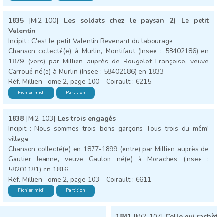
1835
[Mi2-100]
Les soldats chez le paysan 2) Le petit
Valentin
Incipit : C'est le petit Valentin Revenant du labourage
Chanson collecté(e) à Murlin, Montifaut (Insee : 58402186) en
1879 (vers) par Millien auprès de Rougelot Françoise, veuve
Carroué né(e) à Murlin (Insee : 58402186) en 1833
Réf. Millien Tome 2, page 100 - Coirault : 6215
Fichier midi
Partition
1838
[Mi2-103]
Les trois engagés
Incipit : Nous sommes trois bons garçons Tous trois du mêm'
village
Chanson collecté(e) en 1877-1899 (entre) par Millien auprès de
Gautier Jeanne, veuve Gaulon né(e) à Moraches (Insee :
58201181) en 1816
Réf. Millien Tome 2, page 103 - Coirault : 6611
Fichier midi
Partition
1841
[Mi2-107]
Celle qui rachè