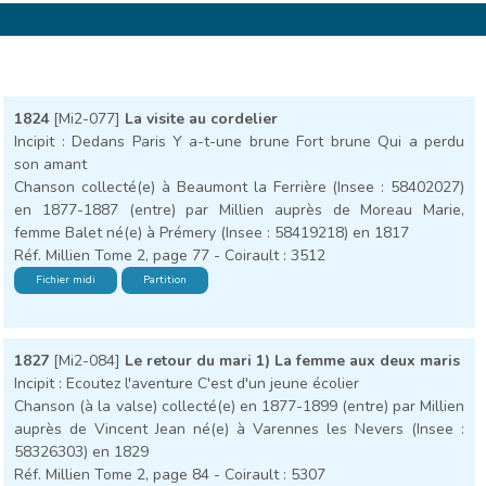
1824
[Mi2-077]
La visite au cordelier
Incipit : Dedans Paris Y a-t-une brune Fort brune Qui a perdu
son amant
Chanson collecté(e) à Beaumont la Ferrière (Insee : 58402027)
en 1877-1887 (entre) par Millien auprès de Moreau Marie,
femme Balet né(e) à Prémery (Insee : 58419218) en 1817
Réf. Millien Tome 2, page 77 - Coirault : 3512
Fichier midi
Partition
1827
[Mi2-084]
Le retour du mari 1) La femme aux deux maris
Incipit : Ecoutez l'aventure C'est d'un jeune écolier
Chanson (à la valse) collecté(e) en 1877-1899 (entre) par Millien
auprès de Vincent Jean né(e) à Varennes les Nevers (Insee :
58326303) en 1829
Réf. Millien Tome 2, page 84 - Coirault : 5307