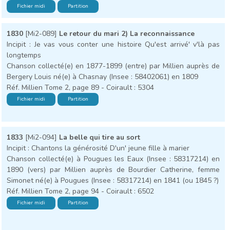
Fichier midi
Partition
1830
[Mi2-089]
Le retour du mari 2) La reconnaissance
Incipit : Je vas vous conter une histoire Qu'est arrivé' v'là pas
longtemps
Chanson collecté(e) en 1877-1899 (entre) par Millien auprès de
Bergery Louis né(e) à Chasnay (Insee : 58402061) en 1809
Réf. Millien Tome 2, page 89 - Coirault : 5304
Fichier midi
Partition
1833
[Mi2-094]
La belle qui tire au sort
Incipit : Chantons la générosité D'un' jeune fille à marier
Chanson collecté(e) à Pougues les Eaux (Insee : 58317214) en
1890 (vers) par Millien auprès de Bourdier Catherine, femme
Simonet né(e) à Pougues (Insee : 58317214) en 1841 (ou 1845 ?)
Réf. Millien Tome 2, page 94 - Coirault : 6502
Fichier midi
Partition