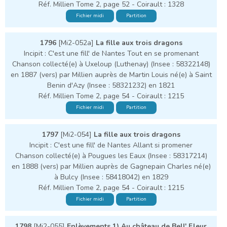
Réf. Millien Tome 2, page 52 - Coirault : 1328
Fichier midi
Partition
1796
[Mi2-052a]
La fille aux trois dragons
Incipit : C'est une fill' de Nantes Tout en se promenant
Chanson collecté(e) à Uxeloup (Luthenay) (Insee : 58322148)
en 1887 (vers) par Millien auprès de Martin Louis né(e) à Saint
Benin d'Azy (Insee : 58321232) en 1821
Réf. Millien Tome 2, page 54 - Coirault : 1215
Fichier midi
Partition
1797
[Mi2-054]
La fille aux trois dragons
Incipit : C'est une fill' de Nantes Allant si promener
Chanson collecté(e) à Pougues les Eaux (Insee : 58317214)
en 1888 (vers) par Millien auprès de Gagnepain Charles né(e)
à Bulcy (Insee : 58418042) en 1829
Réf. Millien Tome 2, page 54 - Coirault : 1215
Fichier midi
Partition
1798
[Mi2-055]
Enlèvements 1) Au château de Bell' Fleur