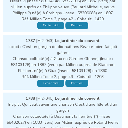
Nièvre ?) (Insee : 89114148, 58327105) en 1887 (vers) par
Millien auprès de Philippe veuve (Paulard Michelle, veuve
Philippe ?) né(e) à Corbigny (Insee : 58206083) en 1807
Réf. Millien Tome 2, page 42 - Coirault : 1420
Fichier midi
Partition
1787
[Mi2-043]
Le jardinier du couvent
Incipit : C'est un garçon de dix-huit ans Beau et bien fait joli
galant
Chanson collecté(e) à Glux en Glin (en Glenne) (Insee :
58103128) en 1887 (vers) par Millien auprès de Blanchot
Philibert né(e) à Glux (Insee : 58103128) en 1860
Réf. Millien Tome 2, page 43 - Coirault : 1203
Fichier midi
Partition
1788
[Mi2-045]
Le jardinier du couvent
Incipit : Qui veut savoir une chanson C'est d'une fille et d'un
garçon
Chanson collecté(e) à Beaumont la Ferrière (?) (Insee :
58402027) en 1883 (vers) par Millien auprès de Roland Pierre