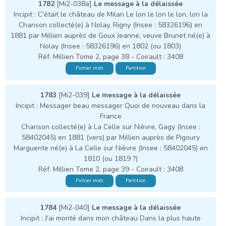
1782
[Mi2-038a]
Le message à la délaissée
Incipit : C'était le château de Milan Le lon le lon le lon, lon la
Chanson collecté(e) à Nolay, Rigny (Insee : 58326196) en
1881 par Millien auprès de Goux Jeanne, veuve Brunet né(e) à
Nolay (Insee : 58326196) en 1802 (ou 1803)
Réf. Millien Tome 2, page 38 - Coirault : 3408
Fichier midi
Partition
1783
[Mi2-039]
Le message à la délaissée
Incipit : Messager beau messager Quoi de nouveau dans la
France
Chanson collecté(e) à La Celle sur Nièvre, Gagy (Insee :
58402045) en 1881 (vers) par Millien auprès de Pigoury
Marguerite né(e) à La Celle sur Nièvre (Insee : 58402045) en
1810 (ou 1819 ?)
Réf. Millien Tome 2, page 39 - Coirault : 3408
Fichier midi
Partition
1784
[Mi2-040]
Le message à la délaissée
Incipit : J'ai monté dans mon château Dans la plus haute