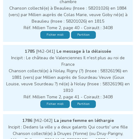
chambre
Chanson collecté(e) à Beaulieu (Insee : 58201026) en 1884
(vers) par Millien auprès de Colas Marie, veuve Goby né(e) à
Beaulieu (Insee : 58201026) en 1815
Réf. Millien Tome 2, page 40 - Coirault : 3408
Fichier midi
Partition
1785
[Mi2-041]
Le message à la délaissée
Incipit : Le château de Valenciennes Il n'est plus au roi de
France
Chanson collecté(e) à Nolay, Rigny (?) (Insee : 58326196) en
1881 (vers) par Millien auprès de Sourdeau Veuve (Goux
Louise, veuve Sourdeau ?) né(e) à Nolay (Insee : 58326196) en
1810
Réf. Millien Tome 2, page 41 - Coirault : 3408
Fichier midi
Partition
1786
[Mi2-042]
La jeune femme en léthargie
Incipit : Dedans la ville y a deux galants Qui courtis' une fille
Chanson collecté(e) à Druyes (Yonne) (ou Druy-Parigny,