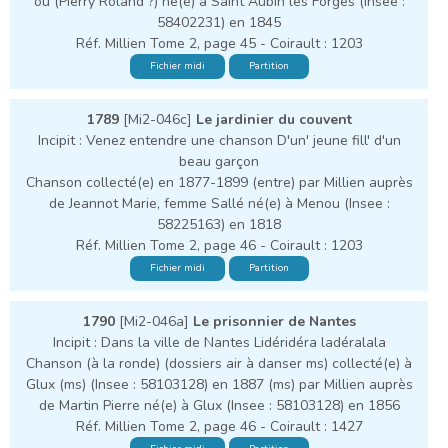
ou (Pierry Roland ?) né(e) à Saint Aubin les Forges (Insee :
58402231) en 1845
Réf. Millien Tome 2, page 45 - Coirault : 1203
Fichier midi
Partition
1789
[Mi2-046c]
Le jardinier du couvent
Incipit : Venez entendre une chanson D'un' jeune fill' d'un
beau garçon
Chanson collecté(e) en 1877-1899 (entre) par Millien auprès
de Jeannot Marie, femme Sallé né(e) à Menou (Insee :
58225163) en 1818
Réf. Millien Tome 2, page 46 - Coirault : 1203
Fichier midi
Partition
1790
[Mi2-046a]
Le prisonnier de Nantes
Incipit : Dans la ville de Nantes Lidéridéra ladéralala
Chanson (à la ronde) (dossiers air à danser ms) collecté(e) à
Glux (ms) (Insee : 58103128) en 1887 (ms) par Millien auprès
de Martin Pierre né(e) à Glux (Insee : 58103128) en 1856
Réf. Millien Tome 2, page 46 - Coirault : 1427