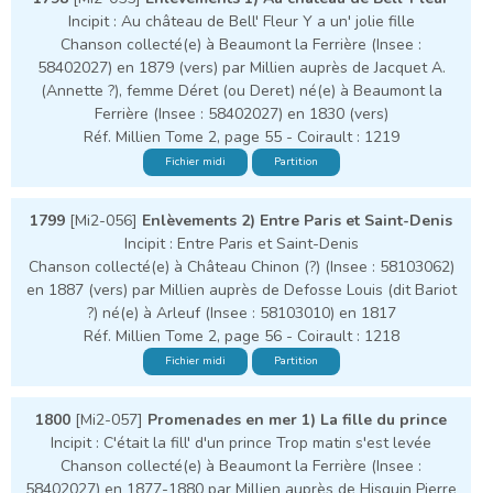
Incipit : Au château de Bell' Fleur Y a un' jolie fille
Chanson collecté(e) à Beaumont la Ferrière (Insee :
58402027) en 1879 (vers) par Millien auprès de Jacquet A.
(Annette ?), femme Déret (ou Deret) né(e) à Beaumont la
Ferrière (Insee : 58402027) en 1830 (vers)
Réf. Millien Tome 2, page 55 - Coirault : 1219
Fichier midi
Partition
1799
[Mi2-056]
Enlèvements 2) Entre Paris et Saint-Denis
Incipit : Entre Paris et Saint-Denis
Chanson collecté(e) à Château Chinon (?) (Insee : 58103062)
en 1887 (vers) par Millien auprès de Defosse Louis (dit Bariot
?) né(e) à Arleuf (Insee : 58103010) en 1817
Réf. Millien Tome 2, page 56 - Coirault : 1218
Fichier midi
Partition
1800
[Mi2-057]
Promenades en mer 1) La fille du prince
Incipit : C'était la fill' d'un prince Trop matin s'est levée
Chanson collecté(e) à Beaumont la Ferrière (Insee :
58402027) en 1877-1880 par Millien auprès de Hisquin Pierre