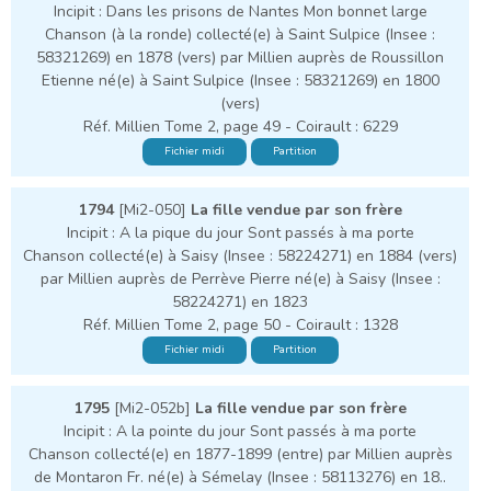
Incipit : Dans les prisons de Nantes Mon bonnet large
Chanson (à la ronde) collecté(e) à Saint Sulpice (Insee :
58321269) en 1878 (vers) par Millien auprès de Roussillon
Etienne né(e) à Saint Sulpice (Insee : 58321269) en 1800
(vers)
Réf. Millien Tome 2, page 49 - Coirault : 6229
Fichier midi
Partition
1794
[Mi2-050]
La fille vendue par son frère
Incipit : A la pique du jour Sont passés à ma porte
Chanson collecté(e) à Saisy (Insee : 58224271) en 1884 (vers)
par Millien auprès de Perrève Pierre né(e) à Saisy (Insee :
58224271) en 1823
Réf. Millien Tome 2, page 50 - Coirault : 1328
Fichier midi
Partition
1795
[Mi2-052b]
La fille vendue par son frère
Incipit : A la pointe du jour Sont passés à ma porte
Chanson collecté(e) en 1877-1899 (entre) par Millien auprès
de Montaron Fr. né(e) à Sémelay (Insee : 58113276) en 18..