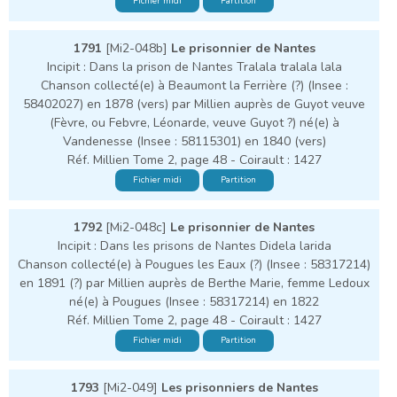
Fichier midi
Partition
1791
[Mi2-048b]
Le prisonnier de Nantes
Incipit : Dans la prison de Nantes Tralala tralala lala
Chanson collecté(e) à Beaumont la Ferrière (?) (Insee :
58402027) en 1878 (vers) par Millien auprès de Guyot veuve
(Fèvre, ou Febvre, Léonarde, veuve Guyot ?) né(e) à
Vandenesse (Insee : 58115301) en 1840 (vers)
Réf. Millien Tome 2, page 48 - Coirault : 1427
Fichier midi
Partition
1792
[Mi2-048c]
Le prisonnier de Nantes
Incipit : Dans les prisons de Nantes Didela larida
Chanson collecté(e) à Pougues les Eaux (?) (Insee : 58317214)
en 1891 (?) par Millien auprès de Berthe Marie, femme Ledoux
né(e) à Pougues (Insee : 58317214) en 1822
Réf. Millien Tome 2, page 48 - Coirault : 1427
Fichier midi
Partition
1793
[Mi2-049]
Les prisonniers de Nantes