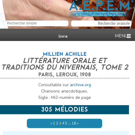
livre
MILLIEN ACHILLE
LITTÉRATURE ORALE ET
TRADITIONS DU NIVERNAIS, TOME 2
PARIS, LEROUX, 1908
Consultable sur
archive.org
Chansons anecdotiques.
Sigle : Mi2-numéro de page
305 MÉLODIES
«
1
2
3
4
5
…
16
»