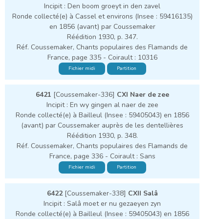
Incipit : Den boom groeyt in den zavel
Ronde collecté(e) à Cassel et environs (Insee : 59416135)
en 1856 (avant) par Coussemaker
Réédition 1930, p. 347.
Réf. Coussemaker, Chants populaires des Flamands de
France, page 335 - Coirault : 10316
Fichier midi
Partition
6421
[Coussemaker-336]
CXI Naer de zee
Incipit : En wy gingen al naer de zee
Ronde collecté(e) à Bailleul (Insee : 59405043) en 1856
(avant) par Coussemaker auprès de les dentellières
Réédition 1930, p. 348.
Réf. Coussemaker, Chants populaires des Flamands de
France, page 336 - Coirault : Sans
Fichier midi
Partition
6422
[Coussemaker-338]
CXII Salâ
Incipit : Salâ moet er nu gezaeyen zyn
Ronde collecté(e) à Bailleul (Insee : 59405043) en 1856