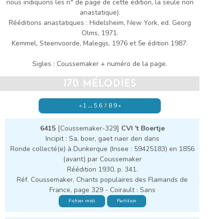
nous indiquons les n° de page de cette édition, la seule non
anastatique).
Rééditions anastatiques : Hidelsheim, New York, ed. Georg
Olms, 1971.
Kemmel, Steenvoorde, Malegijs, 1976 et 5e édition 1987.
Sigles : Coussemaker + numéro de la page.
170 MÉLODIES
«
1
…
5
6
7
8
9
»
6415
[Coussemaker-329]
CVI 't Boertje
Incipit : Sa, boer, gaet naer den dans
Ronde collecté(e) à Dunkerque (Insee : 59425183) en 1856
(avant) par Coussemaker
Réédition 1930, p. 341.
Réf. Coussemaker, Chants populaires des Flamands de
France, page 329 - Coirault : Sans
Fichier midi
Partition