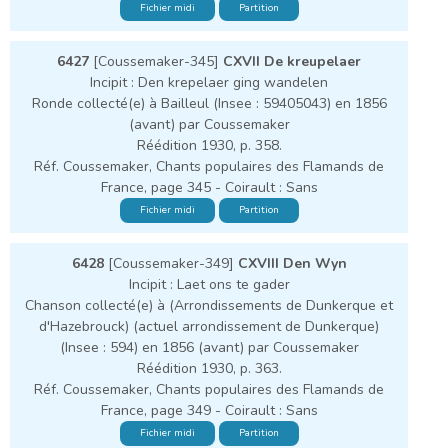
Fichier midi
Partition
6427
[Coussemaker-345]
CXVII De kreupelaer
Incipit : Den krepelaer ging wandelen
Ronde collecté(e) à Bailleul (Insee : 59405043) en 1856
(avant) par Coussemaker
Réédition 1930, p. 358.
Réf. Coussemaker, Chants populaires des Flamands de
France, page 345 - Coirault : Sans
Fichier midi
Partition
6428
[Coussemaker-349]
CXVIII Den Wyn
Incipit : Laet ons te gader
Chanson collecté(e) à (Arrondissements de Dunkerque et
d'Hazebrouck) (actuel arrondissement de Dunkerque)
(Insee : 594) en 1856 (avant) par Coussemaker
Réédition 1930, p. 363.
Réf. Coussemaker, Chants populaires des Flamands de
France, page 349 - Coirault : Sans
Fichier midi
Partition