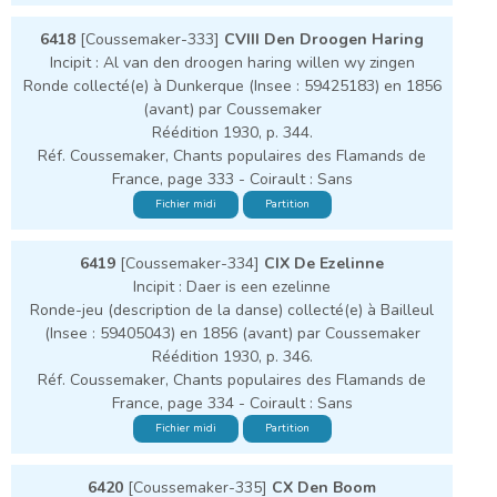
6418
[Coussemaker-333]
CVIII Den Droogen Haring
Incipit : Al van den droogen haring willen wy zingen
Ronde collecté(e) à Dunkerque (Insee : 59425183) en 1856
(avant) par Coussemaker
Réédition 1930, p. 344.
Réf. Coussemaker, Chants populaires des Flamands de
France, page 333 - Coirault : Sans
Fichier midi
Partition
6419
[Coussemaker-334]
CIX De Ezelinne
Incipit : Daer is een ezelinne
Ronde-jeu (description de la danse) collecté(e) à Bailleul
(Insee : 59405043) en 1856 (avant) par Coussemaker
Réédition 1930, p. 346.
Réf. Coussemaker, Chants populaires des Flamands de
France, page 334 - Coirault : Sans
Fichier midi
Partition
6420
[Coussemaker-335]
CX Den Boom