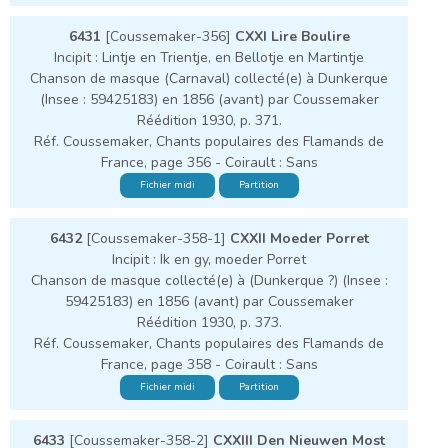
6431
[Coussemaker-356]
CXXI Lire Boulire
Incipit : Lintje en Trientje, en Bellotje en Martintje
Chanson de masque (Carnaval) collecté(e) à Dunkerque
(Insee : 59425183) en 1856 (avant) par Coussemaker
Réédition 1930, p. 371.
Réf. Coussemaker, Chants populaires des Flamands de
France, page 356 - Coirault : Sans
Fichier midi
Partition
6432
[Coussemaker-358-1]
CXXII Moeder Porret
Incipit : Ik en gy, moeder Porret
Chanson de masque collecté(e) à (Dunkerque ?) (Insee :
59425183) en 1856 (avant) par Coussemaker
Réédition 1930, p. 373.
Réf. Coussemaker, Chants populaires des Flamands de
France, page 358 - Coirault : Sans
Fichier midi
Partition
6433
[Coussemaker-358-2]
CXXIII Den Nieuwen Most