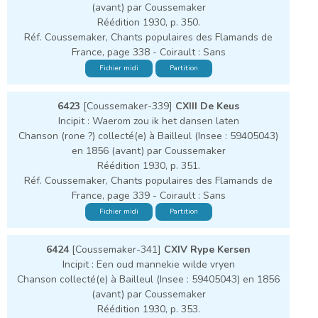
(avant) par Coussemaker
Réédition 1930, p. 350.
Réf. Coussemaker, Chants populaires des Flamands de
France, page 338 - Coirault : Sans
Fichier midi
Partition
6423
[Coussemaker-339]
CXIII De Keus
Incipit : Waerom zou ik het dansen laten
Chanson (rone ?) collecté(e) à Bailleul (Insee : 59405043)
en 1856 (avant) par Coussemaker
Réédition 1930, p. 351.
Réf. Coussemaker, Chants populaires des Flamands de
France, page 339 - Coirault : Sans
Fichier midi
Partition
6424
[Coussemaker-341]
CXIV Rype Kersen
Incipit : Een oud mannekie wilde vryen
Chanson collecté(e) à Bailleul (Insee : 59405043) en 1856
(avant) par Coussemaker
Réédition 1930, p. 353.