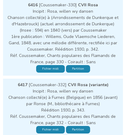
6416
[Coussemaker-330]
CVII Rosa
Incipit : Rosa, willen wy dansen
Chanson collecté(e) à (Arrondissements de Dunkerque et
d'Hazebrouck) (actuel arrondissement de Dunkerque)
(Insee : 594) en 1840 (vers) par Coussemaker
1ère publication : Willems, Oude Vlaemsche Liederen,
Gand, 1848, avec une mélodie différente, rectifiée ici par
Coussemaker. Réédition 1930, p. 342.
Réf. Coussemaker, Chants populaires des Flamands de
France, page 330 - Coirault : Sans
Fichier midi
Partition
6417
[Coussemaker-332]
CVII Rosa (variante)
Incipit : Rosa, willen wy dansen
Chanson collecté(e) à Furnes (Belgique) en 1856 (avant)
par Ronse (M., bibliothécaire à Furnes)
Réédition 1930, p. 343.
Réf. Coussemaker, Chants populaires des Flamands de
France, page 332 - Coirault : Sans
Fichier midi
Partition