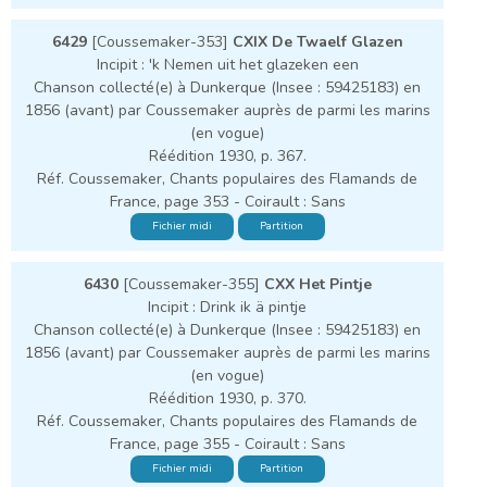
6429
[Coussemaker-353]
CXIX De Twaelf Glazen
Incipit : 'k Nemen uit het glazeken een
Chanson collecté(e) à Dunkerque (Insee : 59425183) en
1856 (avant) par Coussemaker auprès de parmi les marins
(en vogue)
Réédition 1930, p. 367.
Réf. Coussemaker, Chants populaires des Flamands de
France, page 353 - Coirault : Sans
Fichier midi
Partition
6430
[Coussemaker-355]
CXX Het Pintje
Incipit : Drink ik ä pintje
Chanson collecté(e) à Dunkerque (Insee : 59425183) en
1856 (avant) par Coussemaker auprès de parmi les marins
(en vogue)
Réédition 1930, p. 370.
Réf. Coussemaker, Chants populaires des Flamands de
France, page 355 - Coirault : Sans
Fichier midi
Partition